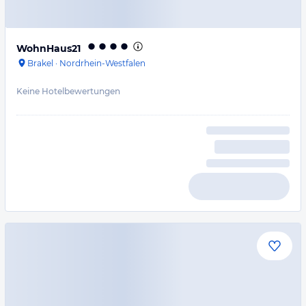
WohnHaus21
Brakel
·
Nordrhein-Westfalen
Keine Hotelbewertungen