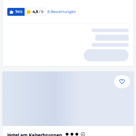
8
Bewertungen
74%
4,9
/ 6
Hotel am Kaiserbrunnen