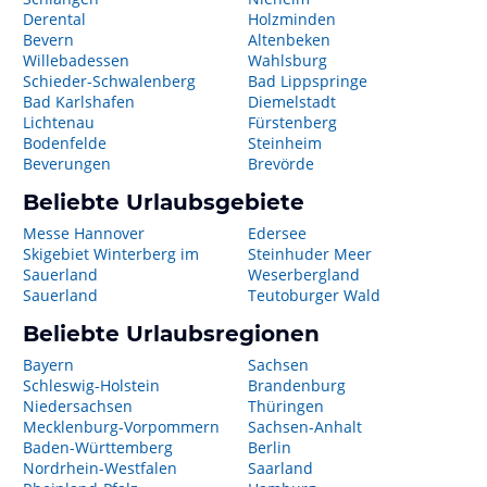
Derental
Holzminden
Bevern
Altenbeken
Willebadessen
Wahlsburg
Schieder-Schwalenberg
Bad Lippspringe
Bad Karlshafen
Diemelstadt
Lichtenau
Fürstenberg
Bodenfelde
Steinheim
Beverungen
Brevörde
Beliebte Urlaubsgebiete
Messe Hannover
Edersee
Skigebiet Winterberg im
Steinhuder Meer
Sauerland
Weserbergland
Sauerland
Teutoburger Wald
Beliebte Urlaubsregionen
Bayern
Sachsen
Schleswig-Holstein
Brandenburg
Niedersachsen
Thüringen
Mecklenburg-Vorpommern
Sachsen-Anhalt
Baden-Württemberg
Berlin
Nordrhein-Westfalen
Saarland