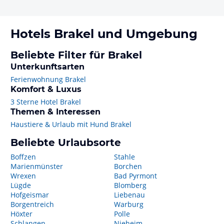
Hotels
Brakel
und Umgebung
Beliebte Filter für Brakel
Unterkunftsarten
Ferienwohnung Brakel
Komfort & Luxus
3 Sterne Hotel Brakel
Themen & Interessen
Haustiere & Urlaub mit Hund Brakel
Beliebte Urlaubsorte
Boffzen
Stahle
Marienmünster
Borchen
Wrexen
Bad Pyrmont
Lügde
Blomberg
Hofgeismar
Liebenau
Borgentreich
Warburg
Höxter
Polle
Schlangen
Nieheim