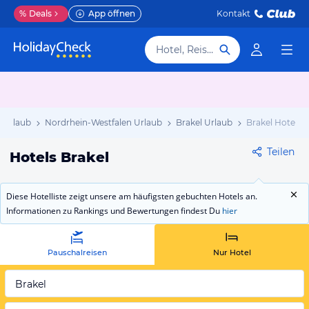
%
Deals
App öffnen
Kontakt
Hotel, Reiseziel
 Urlaub
Nordrhein-Westfalen Urlaub
Brakel Urlaub
Brakel Hotels
Teilen
Hotels Brakel
Diese Hotelliste zeigt unsere am häufigsten gebuchten Hotels an.
Informationen zu Rankings und Bewertungen findest Du
hier
Pauschalreisen
Nur Hotel
Brakel