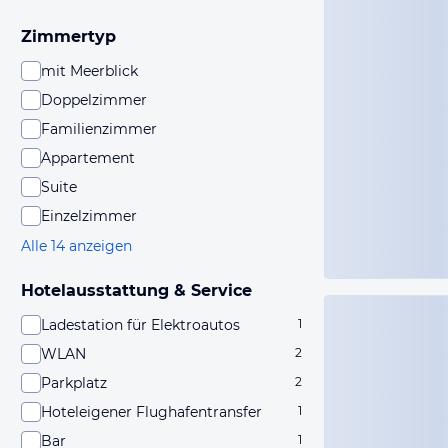
Zimmertyp
mit Meerblick
Doppelzimmer
Familienzimmer
Appartement
Suite
Einzelzimmer
Alle 14 anzeigen
Hotelausstattung & Service
Ladestation für Elektroautos
1
WLAN
2
Parkplatz
2
Hoteleigener Flughafentransfer
1
Bar
1