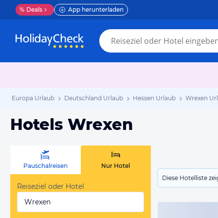
%
Deals
App herunterladen
Europa Urlaub
Deutschland Urlaub
Hessen Urlaub
Wrexen Ur
Hotels Wrexen
Pauschalreisen
Nur Hotel
Diese Hotelliste z
Reiseziel oder Hotel
Wrexen