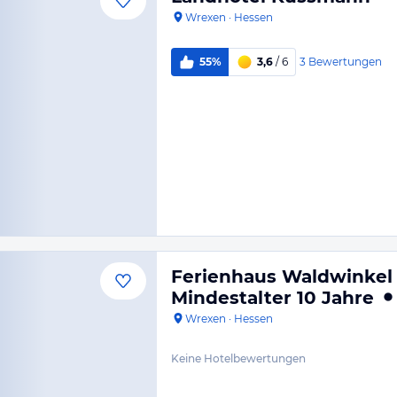
Wrexen
·
Hessen
3
Bewertungen
55%
3,6
/ 6
Ferienhaus Waldwinkel 
Mindestalter 10 Jahre
Wrexen
·
Hessen
Keine Hotelbewertungen