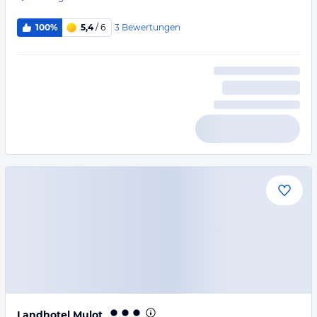
3
Bewertungen
100%
5,4
/ 6
Landhotel Mulot