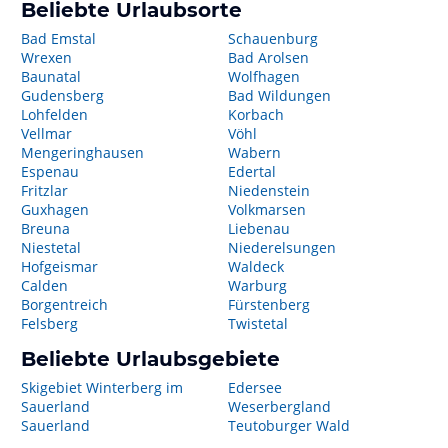
Beliebte Urlaubsorte
Bad Emstal
Schauenburg
Wrexen
Bad Arolsen
Baunatal
Wolfhagen
Gudensberg
Bad Wildungen
Lohfelden
Korbach
Vellmar
Vöhl
Mengeringhausen
Wabern
Espenau
Edertal
Fritzlar
Niedenstein
Guxhagen
Volkmarsen
Breuna
Liebenau
Niestetal
Niederelsungen
Hofgeismar
Waldeck
Calden
Warburg
Borgentreich
Fürstenberg
Felsberg
Twistetal
Beliebte Urlaubsgebiete
Skigebiet Winterberg im
Edersee
Sauerland
Weserbergland
Sauerland
Teutoburger Wald