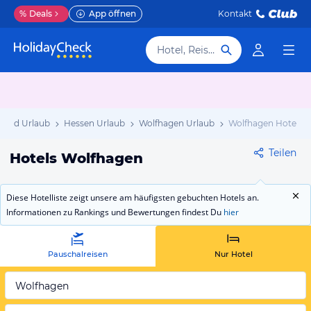
%
Deals
App öffnen
Kontakt
Hotel, Reiseziel
land Urlaub
Hessen Urlaub
Wolfhagen Urlaub
Wolfhagen Hotels
Teilen
Hotels Wolfhagen
Diese Hotelliste zeigt unsere am häufigsten gebuchten Hotels an.
Informationen zu Rankings und Bewertungen findest Du
hier
Pauschalreisen
Nur Hotel
Wolfhagen