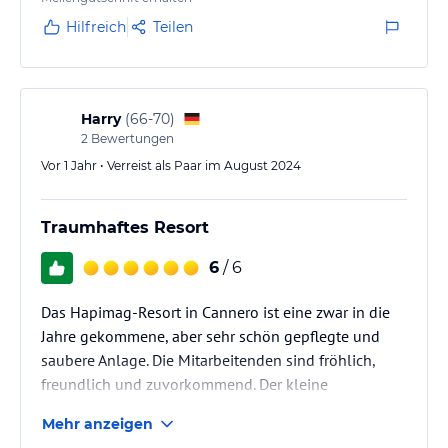
Hilfreich
Teilen
Harry
(
66-70
)
2
Bewertungen
Vor 1 Jahr • Verreist als Paar im August 2024
Traumhaftes Resort
6
/ 6
Das Hapimag-Resort in Cannero ist eine zwar in die
Jahre gekommene, aber sehr schön gepflegte und
saubere Anlage. Die Mitarbeitenden sind fröhlich,
freundlich und zuvorkommend. Der kleine
Supermarkt ist sehr gut sortiert und die Preise sind
Mehr anzeigen
kaum höher als im Supermarkt im Dorf. Das Sport-