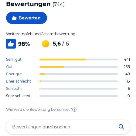
Bewertungen
(
744
)
Bewerten
Weiterempfehlung
Gesamtbewertung
5,6
/ 6
98
%
Sehr gut
441
Gut
235
Eher gut
49
Eher schlecht
13
Schlecht
6
Sehr schlecht
0
Wie wird die Bewertung berechnet?