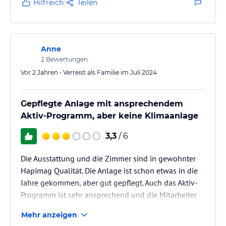
Hilfreich
Teilen
Anne
2
Bewertungen
Vor 2 Jahren • Verreist als Familie im Juli 2024
Gepflegte Anlage mit ansprechendem
Aktiv-Programm, aber keine Klimaanlage
3,3
/ 6
Die Ausstattung und die Zimmer sind in gewohnter
Hapimag Qualität. Die Anlage ist schon etwas in die
Jahre gekommen, aber gut gepflegt. Auch das Aktiv-
Programm ist sehr ansprechend und die Mitarbeiter
sind sehr freundlich und hilfsbereit.
Mehr anzeigen
Ein großes Manko ist allerdings die nicht vorhandene