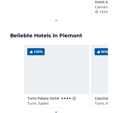
Hotel Ara
Cannero Riv
141m
Beliebte Hotels in Piemont
100%
96%
Turin Palace Hotel
Turin, Italien
Turin, Ital