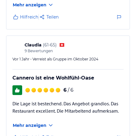
Mehr anzeigen
sind freundlich, hilfsbereit
und zuvorkommend. Das Restaurant beim Resort ist
Hilfreich
Teilen
meines Wissens verpachtet
und die Mitarbeiterinnen und Mitarbeiter könnten
etwas freundlicher zu den Gästen sein. Die wünschen
teilweise nicht mal einen guten Appetit wenn sie
Claudia
(
61-65
)
das Essen an den Tisch servieren. Leider 🤷‍♂️Dafür gibt
9
Bewertungen
es in…
Vor 1 Jahr • Verreist als Gruppe im Oktober 2024
Cannero ist eine Wohlfühl-Oase
6
/ 6
Die Lage ist bestechend. Das Angebot grandios. Das
Restaurant excellent. Die Mitarbeitend aufmerksam.
Mehr anzeigen