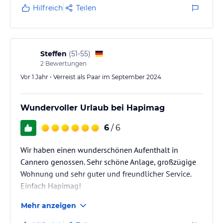
und Wellnessangebot ist sehr umfangreich, wurde
Hilfreich
Teilen
von uns jedoch nicht genutzt. Die von Hapimag
angebotenen Ausflüge waren sehr gut organisiert
und von tollen Guides in englischer und deutscher
Sprache geführt.
Steffen
(
51-55
)
2
Bewertungen
Vor 1 Jahr • Verreist als Paar im September 2024
Wundervoller Urlaub bei Hapimag
6
/ 6
Wir haben einen wunderschönen Aufenthalt in
Cannero genossen. Sehr schöne Anlage, großzügige
Wohnung und sehr guter und freundlicher Service.
Einfach Hapimag!
Mehr anzeigen