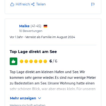
KLIMAANLAGE. In den Räumen der Wohnung sind es
Hilfreich
Teilen
nachts noch bis zu 30 Grad. Dies macht einen
erholsamen Schlaf nahezu unmöglich.
Maike
(
41-45
)
10
Bewertungen
Vor 1 Jahr • Verreist als Familie im August 2024
Top Lage direkt am See
6
/ 6
Top Lage direkt am kleinen Hafen und See. Wir
kommen sehr gerne wieder. Es sind nur wenige Meter
zu Badestellen am See. Unsere Wohnung hatte einen
sehr schönen Blick, war aber etwas klein. Für unseren
Zwischenstopp und 2 Nächte war es aber groß
Mehr anzeigen
genug.
Meilengutschrift erhalten