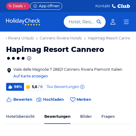
%
Deals
App öffnen
Kontakt
Hotel, Reiseziel
ero Riviera Urlaub
Cannero Riviera Hotels
Hapimag Resort Cannero
Hapimag Resort Cannero
Viale delle Magnolie 7 28821 Cannero Riviera Piemont Italien
Auf Karte anzeigen
744
Bewertungen
98%
5,6
/ 6
Bewerten
Hochladen
Merken
Hotelübersicht
Bewertungen
Bilder
Fragen