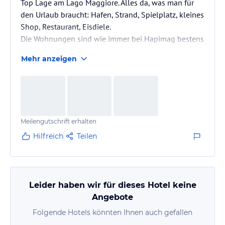
Top Lage am Lago Maggiore. Alles da, was man für
den Urlaub braucht: Hafen, Strand, Spielplatz, kleines
Shop, Restaurant, Eisdiele.
Die Wohnungen sind wie immer bei Hapimag bestens
ausgestattet. Alles funktioniert, und wenn nicht,
Mehr anzeigen
kommt der Haustechniker.
Meilengutschrift erhalten
Hilfreich
Teilen
Leider haben wir für dieses Hotel keine
Angebote
Folgende Hotels könnten Ihnen auch gefallen