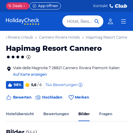
%
Deals
App öffnen
Kontakt
Hotel, Reiseziel
ero Riviera Urlaub
Cannero Riviera Hotels
Hapimag Resort Cannero
Hapimag Resort Cannero
Viale delle Magnolie 7 28821 Cannero Riviera Piemont Italien
Auf Karte anzeigen
744
Bewertungen
98%
5,6
/ 6
Bewerten
Hochladen
Merken
Hotelübersicht
Bewertungen
Bilder
Fragen
Bilder
(
144
)