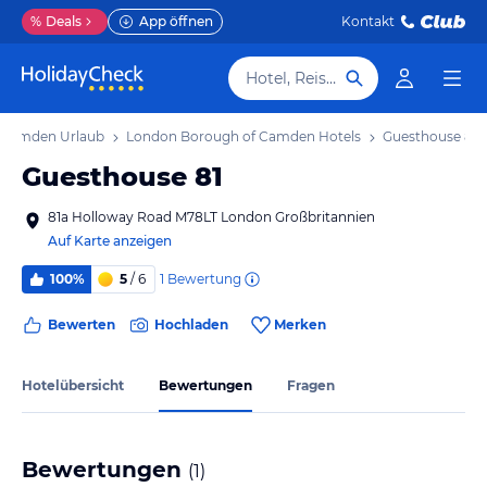
%
Deals
App öffnen
Kontakt
Hotel, Reiseziel
 Camden Urlaub
London Borough of Camden Hotels
Guesthouse 81
Guesthouse 81
81a Holloway Road M78LT London Großbritannien
Auf Karte anzeigen
1
Bewertung
100%
5
/ 6
Bewerten
Hochladen
Merken
Hotelübersicht
Bewertungen
Fragen
Bewertungen
(
1
)