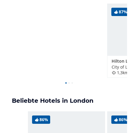
87%
City of Lo
1,3km
Beliebte Hotels in London
86%
86%