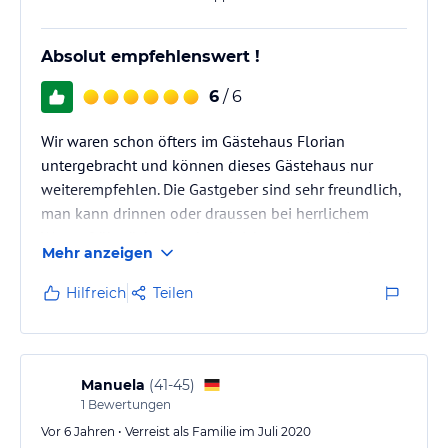
Absolut empfehlenswert !
6
/ 6
Wir waren schon öfters im Gästehaus Florian
untergebracht und können dieses Gästehaus nur
weiterempfehlen. Die Gastgeber sind sehr freundlich,
man kann drinnen oder draussen bei herrlichem
Wetter frühstücken und sogleich gutgelaunt in den
Mehr anzeigen
neuen Tag starten. Hervorzuheben sind auch die
Tourenkenntisse des radsportbegeisterten Chef's der
Hilfreich
Teilen
immer zu einem Gespräch und mit guten Tipps zu
super Touren ( Rennrad und Mountainbike ) Auskunft
geben kann. Örtlich liegt diese Pension in allerbester
Lage zum Zentrum von Kaltern,…
Manuela
(
41-45
)
1
Bewertungen
Vor 6 Jahren • Verreist als Familie im Juli 2020