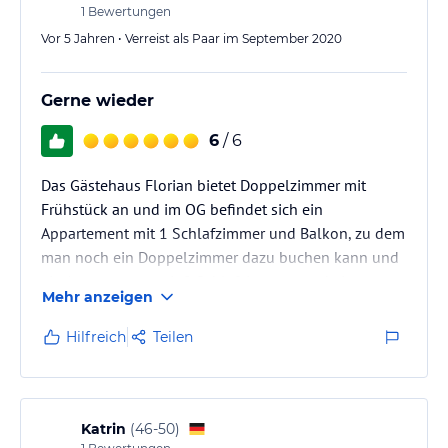
1
Bewertungen
Vor 5 Jahren • Verreist als Paar im September 2020
Gerne wieder
6
/ 6
Das Gästehaus Florian bietet Doppelzimmer mit
Frühstück an und im OG befindet sich ein
Appartement mit 1 Schlafzimmer und Balkon, zu dem
man noch ein Doppelzimmer dazu buchen kann und
ein Appartement mit 2 Schlafzimmern und einem
Mehr anzeigen
großen Balkon.
Das Haus ist sehr gepflegt und sauber. Das Frühstück
Hilfreich
Teilen
kann man im Sommer auf einer Terrasse einnehmen.
Katrin
(
46-50
)