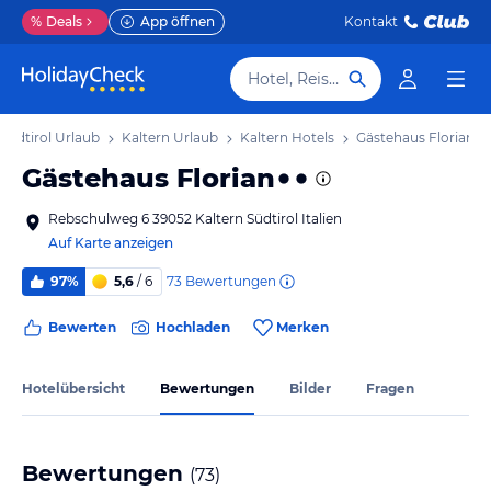
%
Deals
App öffnen
Kontakt
Hotel, Reiseziel
Südtirol Urlaub
Kaltern Urlaub
Kaltern Hotels
Gästehaus Florian
Gästehaus Florian
Rebschulweg 6 39052 Kaltern Südtirol Italien
Auf Karte anzeigen
73
Bewertungen
97%
5,6
/ 6
Bewerten
Hochladen
Merken
Hotelübersicht
Bewertungen
Bilder
Fragen
Bewertungen
(
73
)