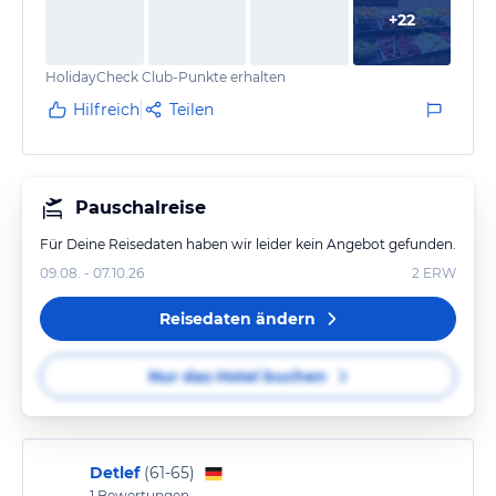
+
22
HolidayCheck Club-Punkte erhalten
Hilfreich
Teilen
Pauschalreise
Für Deine Reisedaten haben wir leider kein Angebot gefunden.
09.08. - 07.10.26
2
ERW
Reisedaten ändern
Nur das Hotel buchen
Detlef
(
61-65
)
1
Bewertungen