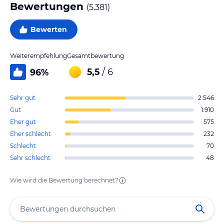
Bewertungen
(
5.381
)
Bewerten
Weiterempfehlung
Gesamtbewertung
5,5
/ 6
96
%
Sehr gut
2.546
Gut
1.910
Eher gut
575
Eher schlecht
232
Schlecht
70
Sehr schlecht
48
Wie wird die Bewertung berechnet?