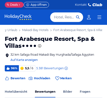
%
Deals
App öffnen
Kontakt
Hotel, Reiseziel
 Bay Urlaub
Makadi Bay Hotels
Fort Arabesque Resort, Spa & Villas
Fort Arabesque Resort, Spa &
Villas
32 km Safaga Road Makadi Bay Hurghada/Safaga Ägypten
Auf Karte anzeigen
5.381
Bewertungen
96%
5,5
/ 6
Bewerten
Hochladen
Merken
Hotelübersicht
Bewertungen
Bilder
Fragen