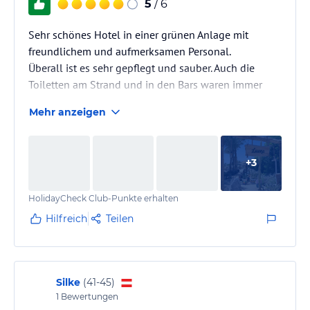
5
/ 6
Sehr schönes Hotel in einer grünen Anlage mit
freundlichem und aufmerksamen Personal.
Überall ist es sehr gepflegt und sauber. Auch die
Toiletten am Strand und in den Bars waren immer
sauber.
Mehr anzeigen
+
3
HolidayCheck Club-Punkte erhalten
Hilfreich
Teilen
Silke
(
41-45
)
1
Bewertungen