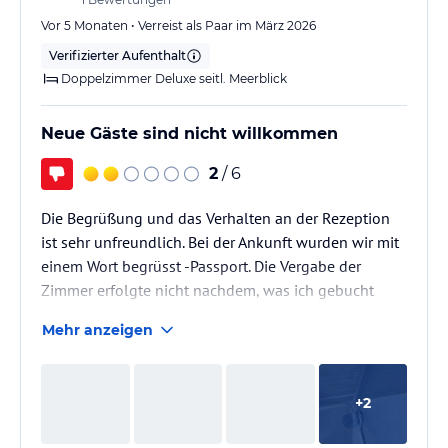
Vor 5 Monaten • Verreist als Paar im März 2026
Verifizierter Aufenthalt
Doppelzimmer Deluxe seitl. Meerblick
Neue Gäste sind nicht willkommen
2
/ 6
Die Begrüßung und das Verhalten an der Rezeption
ist sehr unfreundlich. Bei der Ankunft wurden wir mit
einem Wort begrüsst -Passport. Die Vergabe der
Zimmer erfolgte nicht nachdem, was ich gebucht
habe, sondern wie auf einem arabischen Basar. Ich
Mehr anzeigen
hatte mich extra vorher belesen und ein DZ de Luxe
(renoviert) gebucht, aber nicht erhalten.
+
2