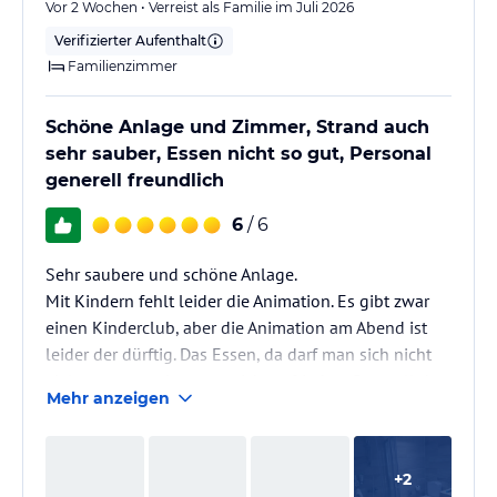
Vor 2 Wochen • Verreist als Familie im Juli 2026
Verifizierter Aufenthalt
Familienzimmer
Schöne Anlage und Zimmer, Strand auch
sehr sauber, Essen nicht so gut, Personal
generell freundlich
6
/ 6
Sehr saubere und schöne Anlage.
Mit Kindern fehlt leider die Animation. Es gibt zwar
einen Kinderclub, aber die Animation am Abend ist
leider der dürftig. Das Essen, da darf man sich nicht
viel erwarten, wir waren nicht zufrieden. Generell das
Mehr anzeigen
Personal sehr freundlich, aber auch hier muss Mann
mehrmals darauf hinweisen, dass man Besteck
braucht oder man holt sich das Getränk selber, dann
+
2
ist man nicht schon mit dem Essen fertig bis es