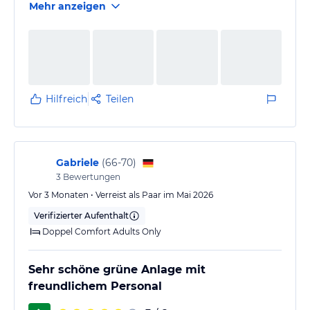
Mehr anzeigen
Das Hotel ist in drei Bereiche aufgeteilt: West Bay,
Villen und Beach Resort. Die beiden schönsten
Strandabschnitte (West Bay und Villen) sind
ausschließlich Erwachsenen vorbehalten. Dort gibt es
den schönsten Sandstrand, den einfachsten Zugang
Hilfreich
Teilen
zum Meer und auch die schönsten Korallenriffe.
Familien mit Kindern müssen dagegen den Strand
des Beach Resorts…
Gabriele
(
66-70
)
3
Bewertungen
Vor 3 Monaten • Verreist als Paar im Mai 2026
Verifizierter Aufenthalt
Doppel Comfort Adults Only
Sehr schöne grüne Anlage mit
freundlichem Personal