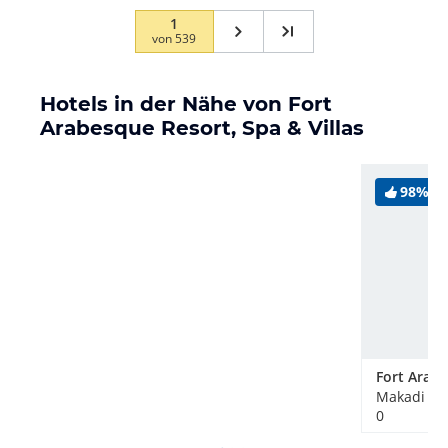
1
von
539
Hotels in der Nähe von Fort
Arabesque Resort, Spa & Villas
98%
Makadi Ba
0