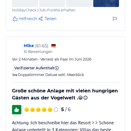
kommt.
HolidayCheck Club-Punkte erhalten
Hilfreich
Teilen
Mike
(
61-65
)
10
Bewertungen
Vor 2 Monaten • Verreist als Paar im Juni 2026
Verifizierter Aufenthalt
Doppelzimmer Deluxe seitl. Meerblick
Große schöne Anlage mit vielen hungrigen
Gästen aus der Vogelwelt .😁😊
5
/ 6
Achtung :Ich beschreibe hier das Resort > > Schöne
Anlage unterteilt in 3 Kategorien: Villas das beste ,