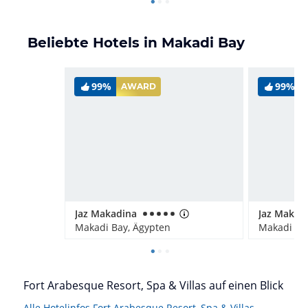
Beliebte Hotels in Makadi Bay
99%
99%
AWARD
Jaz Makadina
Makadi Bay, Ägypten
Makadi Ba
Fort Arabesque Resort, Spa & Villas auf einen Blick
Alle Hotelinfos Fort Arabesque Resort, Spa & Villas