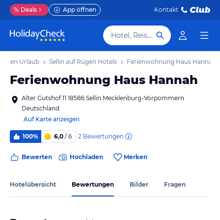
%
Deals
App öffnen
Kontakt
Hotel, Reiseziel
f Rügen Urlaub
Sellin auf Rügen Hotels
Ferienwohnung Haus Hannah
Ferienwohnung Haus Hannah
Alter Gutshof 11 18586 Sellin Mecklenburg-Vorpommern
Deutschland
Auf Karte anzeigen
2
Bewertungen
100%
6,0
/ 6
Bewerten
Hochladen
Merken
Hotelübersicht
Bewertungen
Bilder
Fragen