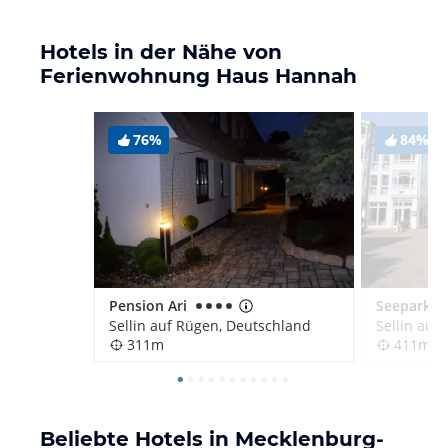
Hotels in der Nähe von
Ferienwohnung Haus Hannah
76%
84%
Pension Ari
Sellin auf Rügen, Deutschland
Sellin auf
311m
411m
Beliebte Hotels in Mecklenburg-