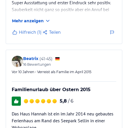
Super Ausstattung und erster Eindruck sehr positiv.
Sauberkeit nicht ganz so positiv aber ein Anruf bei
der Vermittlung behebt dieses Problem.
Mehr anzeigen
Leider in unserem Fall Baustelle vorm Haus.
Hilfreich (1)
Teilen
Beatrix
(
41-45
)
16
Bewertungen
Vor 10 Jahren • Verreist als Familie im April 2015
Familienurlaub über Ostern 2015
5,8
/ 6
Das Haus Hannah ist ein im Jahr 2014 neu gebautes
Ferienhaus am Rand des Seepark Sellin in einer
Wohnanlage.