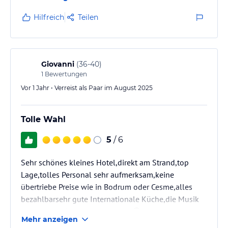
Hilfreich
Teilen
Giovanni
(
36-40
)
1
Bewertungen
Vor 1 Jahr • Verreist als Paar im August 2025
Tolle Wahl
5
/ 6
Sehr schönes kleines Hotel,direkt am Strand,top
Lage,tolles Personal sehr aufmerksam,keine
übertriebe Preise wie in Bodrum oder Cesme,alles
bezahlbarsehr gute Internationale Küche,die Musik
könnte nur ein wenig leiser sein☺️
Mehr anzeigen
Bis nächstes mal