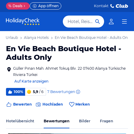
%
Deals
App öffnen
Kontakt
Hotel, Reiseziel
nya Urlaub
Alanya Hotels
En Vie Beach Boutique Hotel - Adults Only
En Vie Beach Boutique Hotel -
Adults Only
Güller Pınarı Mah. Ahmet Tokuş Blv. 22 07400 Alanya Türkische
Riviera Türkei
Auf Karte anzeigen
7
Bewertungen
100%
5,9
/ 6
Bewerten
Hochladen
Merken
Hotelübersicht
Bewertungen
Bilder
Fragen