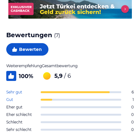
Bewertungen
(
7
)
Bewerten
Weiterempfehlung
Gesamtbewertung
5,9
/ 6
100
%
Sehr gut
6
Gut
1
Eher gut
0
Eher schlecht
0
Schlecht
0
Sehr schlecht
0