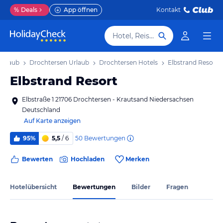
%
Deals
App öffnen
Kontakt
Hotel, Reiseziel
Urlaub
Drochtersen Urlaub
Drochtersen Hotels
Elbstrand Resort
Elbstrand Resort
Elbstraße 1 21706 Drochtersen - Krautsand Niedersachsen
Deutschland
Auf Karte anzeigen
50
Bewertungen
95%
5,5
/ 6
Bewerten
Hochladen
Merken
Hotelübersicht
Bewertungen
Bilder
Fragen