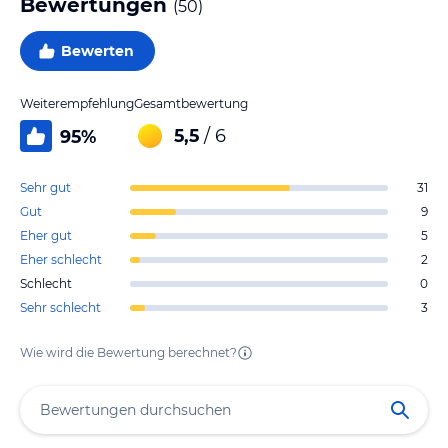
Bewertungen
(
50
)
Bewerten
Weiterempfehlung
Gesamtbewertung
5,5
/ 6
95
%
Sehr gut
31
Gut
9
Eher gut
5
Eher schlecht
2
Schlecht
0
Sehr schlecht
3
Wie wird die Bewertung berechnet?