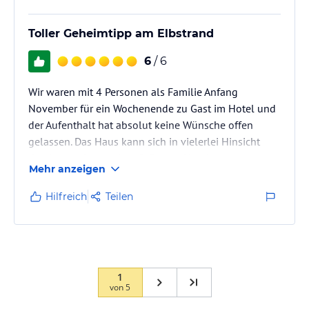
Toller Geheimtipp am Elbstrand
6
/ 6
Wir waren mit 4 Personen als Familie Anfang
November für ein Wochenende zu Gast im Hotel und
der Aufenthalt hat absolut keine Wünsche offen
gelassen. Das Haus kann sich in vielerlei Hinsicht
durchaus mit manchen 5-Sterne-Hotels messen
Mehr anzeigen
lassen.
Hervorzuheben ist der tolle Service und die
Hilfreich
Teilen
Freundlichkeit ausnahmslos sämtlicher Mitarbeiter/-
innen in allen Bereichen. Von der ersten
Buchungsanfrage bis zum Auschecken fühlte man
sich als Gast rundum hervorragend und
superfreundlich bedient.
1
von
5