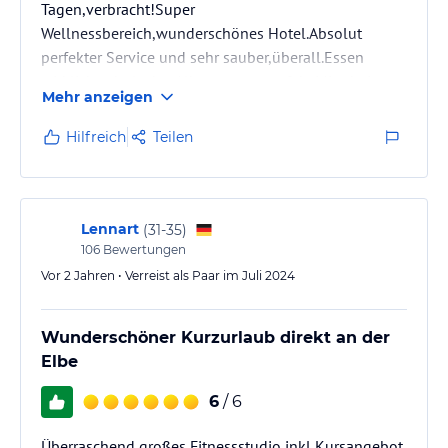
Tagen,verbracht!Super
Wellnessbereich,wunderschönes Hotel.Absolut
perfekter Service und sehr sauber,überall.Essen
wirklich sehr lecker.Alkes passte perfekt.Mitarbeiter
Mehr anzeigen
top.Es gibt nix,zu meckern.
Hilfreich
Teilen
Lennart
(
31-35
)
106
Bewertungen
Vor 2 Jahren • Verreist als Paar im Juli 2024
Wunderschöner Kurzurlaub direkt an der
Elbe
6
/ 6
Überraschend großes Fitnessstudio inkl Kursangebot.