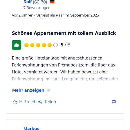
Rolf
(
66-70
)
7
Bewertungen
Vor 2 Jahren • Verreist als Paar im September 2023
Schönes Appartement mit tollem Ausblick
5
/ 6
Eine große Hotelanlage mit angeschlossenen
Ferienwohnungen von Fremdbesitzern, die über das
Hotel vermietet werden. Wir haben bewusst eine
Ferienwohnung im Haus Lee gemietet, um seitens der
Mahlzeiten unabhängig zu sein. Der Ausblick auf die
Mehr anzeigen
Elbe mit den vorbeifahrenden Hochseeschiffen war
aufgrund des oberen Stockwerks sehr imposant.
Hilfreich
Teilen
Störend empfanden wir, dass recht viele Gäste
sowohl im Hotel- und Appartementbereich als auch
im Strandbereich mit Hunden unterwegs waren. Das
haben wir in einer derartigen Vielfalt…
Markus