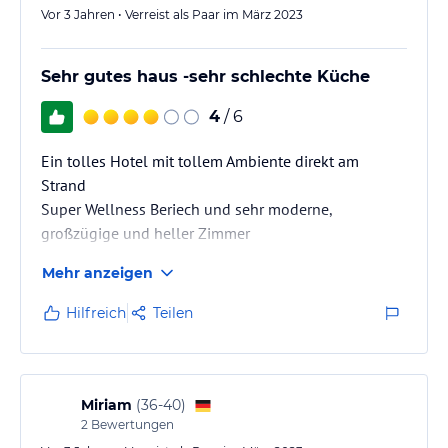
Vor 3 Jahren • Verreist als Paar im März 2023
Sehr gutes haus -sehr schlechte Küche
4
/ 6
Ein tolles Hotel mit tollem Ambiente direkt am
Strand
Super Wellness Beriech und sehr moderne,
großzügige und heller Zimmer
Mehr anzeigen
Der Blick auf die Elbe ist super
Hilfreich
Teilen
Miriam
(
36-40
)
2
Bewertungen