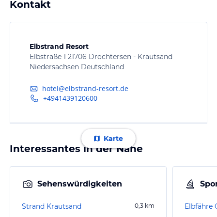
Kontakt
Elbstrand Resort
Elbstraße 1 21706 Drochtersen - Krautsand
Niedersachsen Deutschland
hotel@elbstrand-resort.de
+4941439120600
Karte
Interessantes in der Nähe
Sehenswürdigkeiten
Spor
Strand Krautsand
0,3
km
Elbfähre