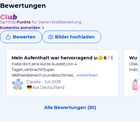
Bewertungen
Sammle
Punkte
für Deine Hotelbewertung.
Kostenlos anmelden
Bewerten
Bilder hochladen
Mein Aufenthalt war hervorragend und entspannend.
6
/ 6
Wund
Habe dort,eine kurze Auszeit,von 4
Überr
Tagen,verbracht!Super
Indoo
Wellnessbereich,wunderschönes…
weiterlesen
Claudia
•
Juli 2026
Aus Deutschland
Alle Bewertungen (
50
)