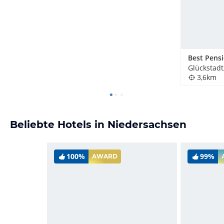
Best Pens
Glückstadt
3,6km
Beliebte Hotels in Niedersachsen
100%
99%
AWARD