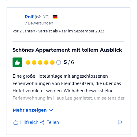
Rolf
(
66-70
)
7
Bewertungen
Vor 2 Jahren • Verreist als Paar im September 2023
Schönes Appartement mit tollem Ausblick
5
/ 6
Eine große Hotelanlage mit angeschlossenen
Ferienwohnungen von Fremdbesitzern, die über das
Hotel vermietet werden. Wir haben bewusst eine
Ferienwohnung im Haus Lee gemietet, um seitens der
Mahlzeiten unabhängig zu sein. Der Ausblick auf die
Mehr anzeigen
Elbe mit den vorbeifahrenden Hochseeschiffen war
aufgrund des oberen Stockwerks sehr imposant.
Hilfreich
Teilen
Störend empfanden wir, dass recht viele Gäste
sowohl im Hotel- und Appartementbereich als auch