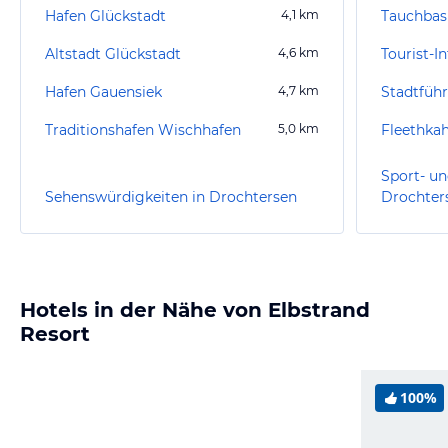
Hafen Glückstadt
4,1
km
Tauchbas
Altstadt Glückstadt
4,6
km
Tourist-
Hafen Gauensiek
4,7
km
Stadtfüh
Traditionshafen Wischhafen
5,0
km
Fleethkah
Sport- un
Sehenswürdigkeiten in Drochtersen
Drochter
Hotels in der Nähe von Elbstrand
Resort
100%