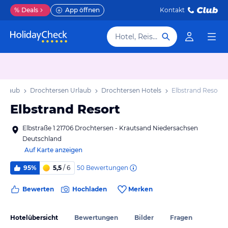
%
Deals
App öffnen
Kontakt
Hotel, Reiseziel
Urlaub
Drochtersen Urlaub
Drochtersen Hotels
Elbstrand Resort
Elbstrand Resort
Elbstraße 1 21706 Drochtersen - Krautsand Niedersachsen
Deutschland
Auf Karte anzeigen
50
Bewertungen
95%
5,5
/ 6
Bewerten
Hochladen
Merken
Hotelübersicht
Bewertungen
Bilder
Fragen