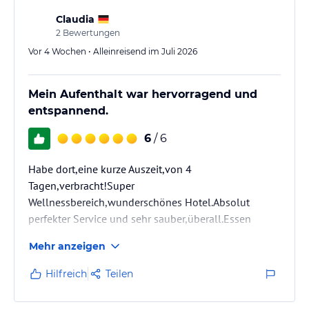
Claudia
2
Bewertungen
Vor 4 Wochen • Alleinreisend im Juli 2026
Mein Aufenthalt war hervorragend und
entspannend.
6
/ 6
Habe dort,eine kurze Auszeit,von 4
Tagen,verbracht!Super
Wellnessbereich,wunderschönes Hotel.Absolut
perfekter Service und sehr sauber,überall.Essen
wirklich sehr lecker.Alkes passte perfekt.Mitarbeiter
Mehr anzeigen
top.Es gibt nix,zu meckern.
Hilfreich
Teilen