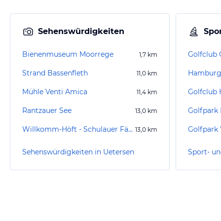
Sehenswürdigkeiten
Spor
Bienenmuseum Moorrege
Golfclub 
1,7
km
Strand Bassenfleth
Hamburg
11,0
km
Mühle Venti Amica
Golfclub
11,4
km
Rantzauer See
Golfpark 
13,0
km
Willkomm-Höft - Schulauer Fährhaus
Golfpark 
13,0
km
Sehenswürdigkeiten in Uetersen