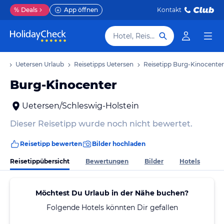
%
Deals
App öffnen
Kontakt
Hotel, Reiseziel
ub
Uetersen Urlaub
Reisetipps Uetersen
Reisetipp Burg-Kinocenter
Burg-Kinocenter
Uetersen/Schleswig-Holstein
Dieser Reisetipp wurde noch nicht bewertet.
Reisetipp bewerten
Bilder hochladen
Reisetippübersicht
Bewertungen
Bilder
Hotels
Möchtest Du Urlaub in der Nähe buchen?
Folgende Hotels könnten Dir gefallen