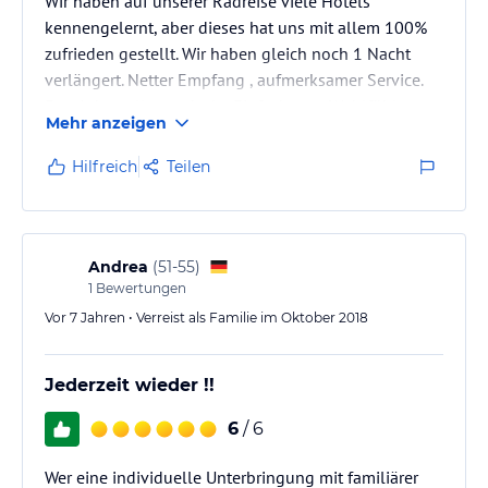
Wir haben auf unserer Radreise viele Hotels
kennengelernt, aber dieses hat uns mit allem 100%
zufrieden gestellt. Wir haben gleich noch 1 Nacht
verlängert. Netter Empfang , aufmerksamer Service.
Es wird an alles gedacht. Einfach zum Wohlfühlen
Mehr anzeigen
Hilfreich
Teilen
Andrea
(
51-55
)
1
Bewertungen
Vor 7 Jahren • Verreist als Familie im Oktober 2018
Jederzeit wieder !!
6
/ 6
Wer eine individuelle Unterbringung mit familiärer