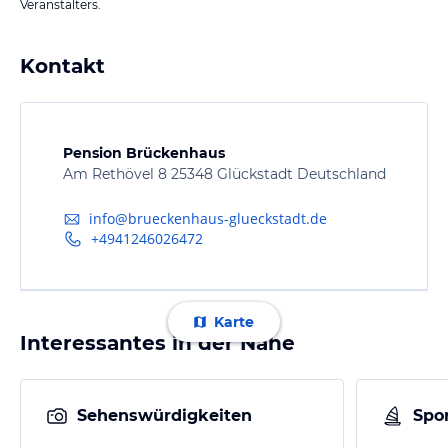
Veranstalters.
Kontakt
Pension Brückenhaus
Am Rethövel 8 25348 Glückstadt Deutschland
info@brueckenhaus-glueckstadt.de
+4941246026472
Karte
Interessantes in der Nähe
Sehenswürdigkeiten
Spor