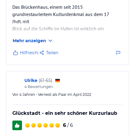
Das Brückenhaus, einem seit 2015
grundrestauriertem Kulturdenkmal aus dem 17
Jhdt. mit
Blick auf die Schiffe im Hafen ist wirklich ein
Schmuckstück.
Mehr anzeigen
Liebevoll eingerichtete Zimmer, ein toller
Hilfreich
Teilen
Frühstücksraum, ein mit viel Liebe serviertes
Frühstück am Tisch, eine freundliche und nette
Chefin sorgt für eine angenehme Atmosphäre und
machen den Aufenthalt sehr angenehm.
Ulrike
(
61-65
)
Ein besonderes Haus in dem wir uns sehr wohl
4
Bewertungen
gefühlt haben.
Vor 4 Jahren • Verreist als Paar im April 2022
Wir kommen gerne wieder.
Glückstadt - ein sehr schöner Kurzurlaub
6
/ 6