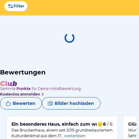
Filter
Bewertungen
Sammle
Punkte
für Deine Hotelbewertung.
Kostenlos anmelden
Bewerten
Bilder hochladen
Ein besonderes Haus, einfach zum wohlfühlen
6
/ 6
Glüc
Das Brückenhaus, einem seit 2015 grundrestauriertem
Wunde
Kulturdenkmal aus dem 17…
weiterlesen
Sehr 