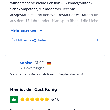
Wunderschöne kleine Pension (6 Zimmer/Suiten).
Sehr kompetent, mit moderner Technik
ausgestattetes und liebevoll restauriertes Hafenhaus
aus dem 17. Jahrhundert. Man spürt überall die Liebe
der Besitzerin zum Objekt und zum Gast!
Mehr anzeigen
Beim Frühstück bleiben keine Wünsche offen.
Glückstadt und das Brückenhaus sind für einen
Hilfreich
Teilen
Kurzurlaub (oder auch länger😉) sehr zu empfehlen.
Sabine
(
61-65
)
69
Bewertungen
Vor 7 Jahren • Verreist als Paar im September 2018
Hier ist der Gast König
6
/ 6