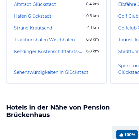
Altstadt Glückstadt
0,4
km
Elbfähre
Hafen Glückstadt
0,5
km
Strand Krautsand
4,1
km
Golfclub 
Traditionshafen Wischhafen
6,8
km
Tourist-
Kehdinger Küstenschifffahrts-Museum
6,8
km
Stadtfüh
Sport- un
Sehenswürdigkeiten in Glückstadt
Glücksta
Hotels in der Nähe von Pension
Brückenhaus
100%