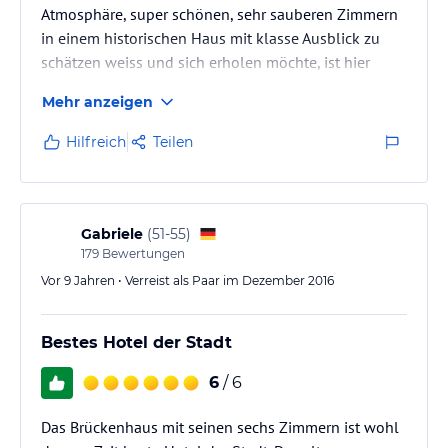
Atmosphäre, super schönen, sehr sauberen Zimmern
in einem historischen Haus mit klasse Ausblick zu
schätzen weiss und sich erholen möchte, ist hier
genau richtig ! Keine Massenabfertigung, sondern
Mehr anzeigen
persönliche Ansprache, sehr herzliche und
freundliche Mitarbeiterinnen und eine historische
Hilfreich
Teilen
Umgebung runden den Erholungsurlaub ab. Sehr zu
empfehlen !
Gabriele
(
51-55
)
179
Bewertungen
Vor 9 Jahren • Verreist als Paar im Dezember 2016
Bestes Hotel der Stadt
6
/ 6
Das Brückenhaus mit seinen sechs Zimmern ist wohl