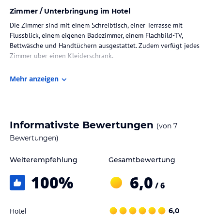
Zimmer / Unterbringung im Hotel
Die Zimmer sind mit einem Schreibtisch, einer Terrasse mit
Flussblick, einem eigenen Badezimmer, einem Flachbild-TV,
Bettwäsche und Handtüchern ausgestattet. Zudem verfügt jedes
Zimmer über einen Kleiderschrank.
Gastronomie im Hotel
Mehr anzeigen
Jeden Morgen wird ein Frühstück angeboten, das kontinentale,
vegetarische und vegane Optionen umfasst.
Sport und Unterhaltung
Informativste Bewertungen
(von
7
Die Unterkunft bietet verschiedene Wassersportmöglichkeiten an.
Bewertungen)
Hinweis:
Verfasst von HolidayCheck mit Hilfe von KI. Alle
Weiterempfehlung
Gesamtbewertung
Angaben ohne Gewähr. Bitte lies vor der Buchung die
verbindlichen
Angebotsdetails
des jeweiligen Veranstalters.
100
%
6,0
/ 6
Hotel
6,0