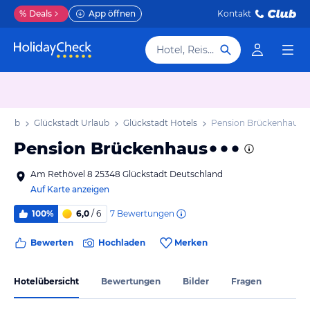
%
Deals
App öffnen
Kontakt
Hotel, Reiseziel
rlaub
Glückstadt Urlaub
Glückstadt Hotels
Pension Brückenhaus
Pension Brückenhaus
Am Rethövel 8 25348 Glückstadt Deutschland
Auf Karte anzeigen
7
Bewertungen
100%
6,0
/ 6
Bewerten
Hochladen
Merken
Hotelübersicht
Bewertungen
Bilder
Fragen