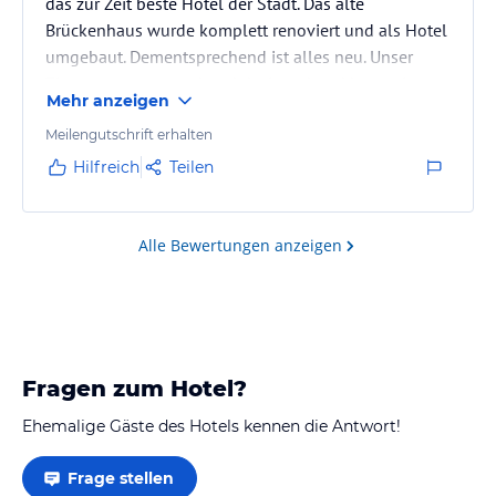
das zur Zeit beste Hotel der Stadt. Das alte
Brückenhaus wurde komplett renoviert und als Hotel
umgebaut. Dementsprechend ist alles neu. Unser
Zimmer war ansprechend designed und hatte einen
Mehr anzeigen
wundervollen Blick auf den historischen
Binnenhafen der Stadt. Das Brückenhaus ist nur
Meilengutschrift erhalten
wenige Minuten zu Fuß vom historischen Stadtkern
Hilfreich
Teilen
entfernt. Im Hotel gibt es ein wunderbares Frühstück,
das von der sehr freundlichen und ambitionierten
Inhaberin persönlich serviert wird.
Alle Bewertungen anzeigen
Fragen zum Hotel?
Ehemalige Gäste des Hotels kennen die Antwort!
Frage stellen