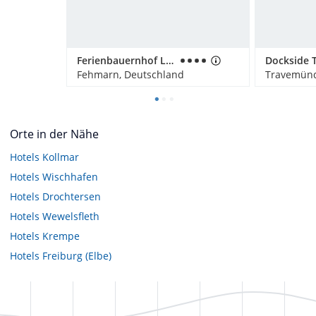
Ferienbauernhof Liesenberg mit Meerblick
Fehmarn, Deutschland
Travemünd
Orte in der Nähe
Hotels
Kollmar
Hotels
Wischhafen
Hotels
Drochtersen
Hotels
Wewelsfleth
Hotels
Krempe
Hotels
Freiburg (Elbe)