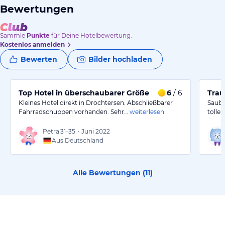
Bewertungen
Sammle
Punkte
für Deine Hotelbewertung.
Kostenlos anmelden
Bewerten
Bilder hochladen
Top Hotel in überschaubarer Größe
6
/ 6
Trau
Kleines Hotel direkt in Drochtersen. Abschließbarer
Saube
Fahrradschuppen vorhanden. Sehr…
weiterlesen
toller
Petra
31-35
•
Juni 2022
Aus Deutschland
Alle Bewertungen (
11
)