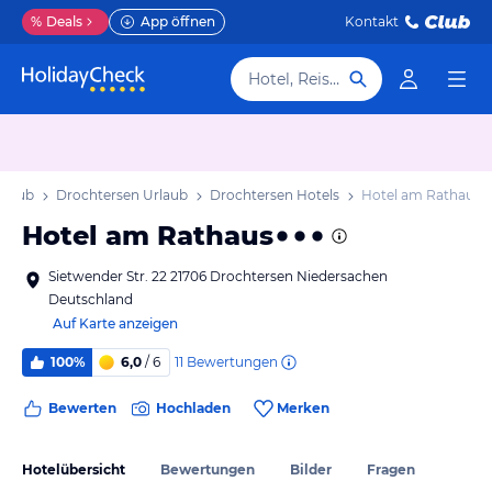
%
Deals
App öffnen
Kontakt
Hotel, Reiseziel
rlaub
Drochtersen Urlaub
Drochtersen Hotels
Hotel am Rathaus
Hotel am Rathaus
Sietwender Str. 22 21706 Drochtersen Niedersachen
Deutschland
Auf Karte anzeigen
11
Bewertungen
100%
6,0
/ 6
Bewerten
Hochladen
Merken
Hotelübersicht
Bewertungen
Bilder
Fragen