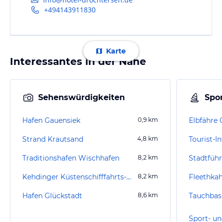
+494143911830
Karte
Interessantes in der Nähe
Sehenswürdigkeiten
Spor
Hafen Gauensiek
0,9
km
Elbfähre
Strand Krautsand
4,8
km
Tourist-
Traditionshafen Wischhafen
8,2
km
Stadtfüh
Kehdinger Küstenschifffahrts-Museum
8,2
km
Fleethkah
Hafen Glückstadt
8,6
km
Tauchbas
Sport- un