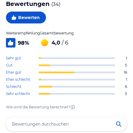
Bewertungen
(
34
)
Bewerten
Weiterempfehlung
Gesamtbewertung
4,0
/ 6
98
%
Sehr gut
1
Gut
5
Eher gut
16
Eher schlecht
1
Schlecht
6
Sehr schlecht
5
Wie wird die Bewertung berechnet?