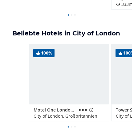
333m
Beliebte Hotels in City of London
100%
100%
Motel One London-Tower Hill
City of London, Großbritannien
City of Lo