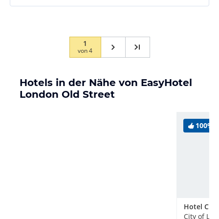
1
von
4
Hotels in der Nähe von EasyHotel
London Old Street
100%
City of Lo