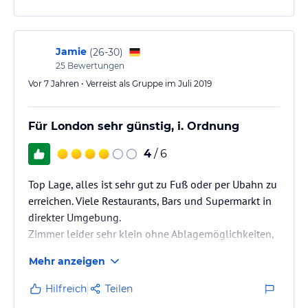
Jamie
(
26-30
)
25
Bewertungen
Vor 7 Jahren • Verreist als Gruppe im Juli 2019
Für London sehr günstig, i. Ordnung
4
/ 6
Top Lage, alles ist sehr gut zu Fuß oder per Ubahn zu
erreichen. Viele Restaurants, Bars und Supermarkt in
direkter Umgebung.
Zimmer leider sehr klein ohne Ablagemöglichkeiten,
aber für ein paar Nächte ist das ok.
Mehr anzeigen
Leider konnte man die Fenster nicht öffnen und die
Lüftung hat nicht so gut funktioniert, daher ein etwas
Hilfreich
Teilen
muffiger Geruch.