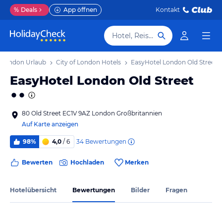
%
Deals
App öffnen
Kontakt
Hotel, Reiseziel
f London Urlaub
City of London Hotels
EasyHotel London Old Street
EasyHotel London Old Street
80 Old Street EC1V 9AZ London Großbritannien
Auf Karte anzeigen
34
Bewertungen
98%
4,0
/ 6
Bewerten
Hochladen
Merken
Hotelübersicht
Bewertungen
Bilder
Fragen