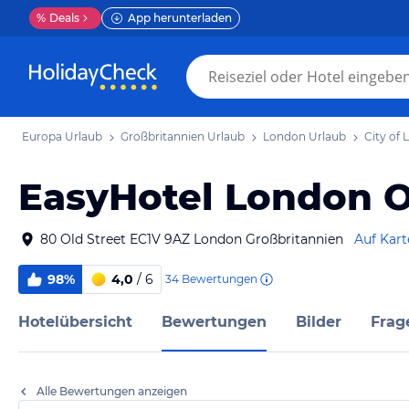
%
Deals
App herunterladen
Europa Urlaub
Großbritannien Urlaub
London Urlaub
City of
EasyHotel London O
80 Old Street EC1V 9AZ London Großbritannien
Auf Kart
98%
4,0
/ 6
34
Bewertungen
Hotelübersicht
Bewertungen
Bilder
Frag
Alle Bewertungen anzeigen