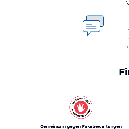
L
P
L
V
F
Gemeinsam gegen Fakebewertungen