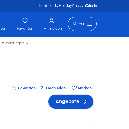
Kontakt
HolidayCheck 
Menü
rten
Favoriten
Anmelden
Bewertungen
Bewerten
Hochladen
Merken
Angebote