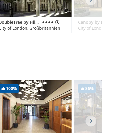
DoubleTree by Hilton Hotel London - Tower of London
Canopy by Hilton London City
City of London, Großbritannien
City of London, Großbritan
100%
86%