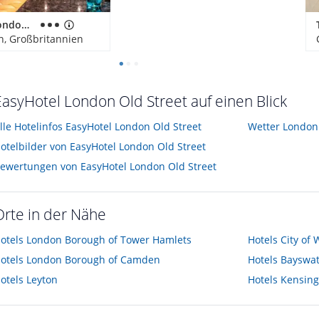
Motel One London-Tower Hill
n, Großbritannien
EasyHotel London Old Street auf einen Blick
lle Hotelinfos EasyHotel London Old Street
Wetter London
otelbilder von EasyHotel London Old Street
ewertungen von EasyHotel London Old Street
Orte in der Nähe
otels
London Borough of Tower Hamlets
Hotels
City of
otels
London Borough of Camden
Hotels
Bayswat
otels
Leyton
Hotels
Kensing