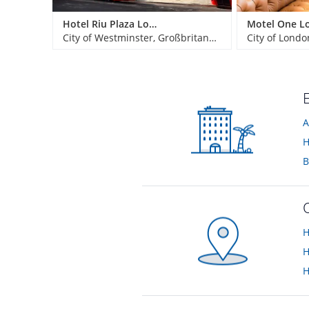
Hotel Riu Plaza London Victoria
City of Westminster, Großbritannien
City of Londo
A
H
B
H
H
H