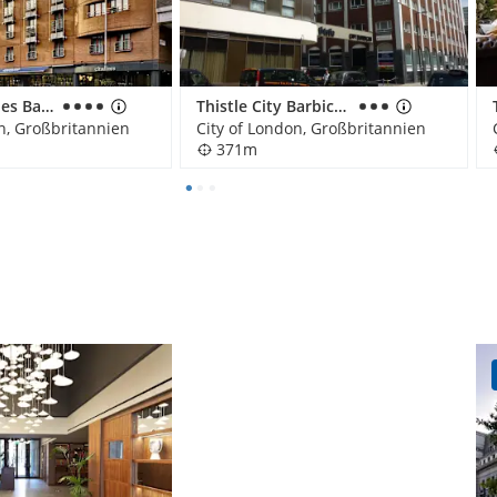
Hotel Citadines Barbican
Thistle City Barbican
n, Großbritannien
City of London, Großbritannien
371m