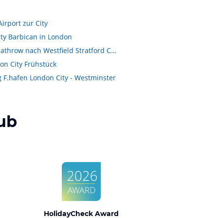
irport zur City
City Barbican in London
Von London Heathrow nach Westfield Stratford City
don City Frühstück
 F.hafen London City - Westminster
ub
HolidayCheck Award