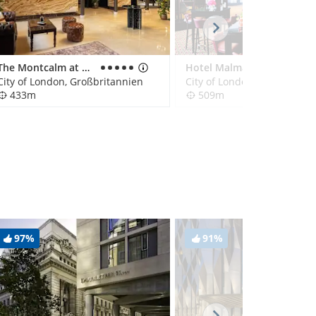
The Montcalm at The Brewery London City
Hotel Malmaison London
City of London, Großbritannien
City of London, Großbritan
433m
509m
97%
91%