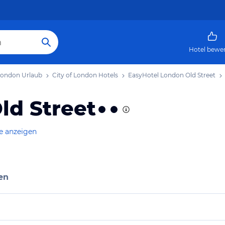
Hotel bewe
 London Urlaub
City of London Hotels
EasyHotel London Old Street
ld Street
e anzeigen
en