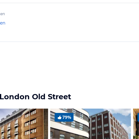
ten
len
 London Old Street
79%