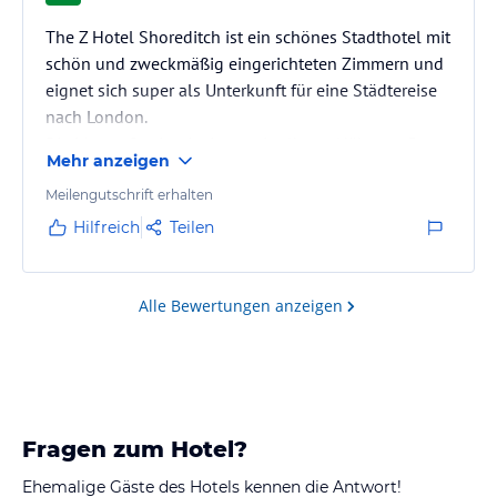
The Z Hotel Shoreditch ist ein schönes Stadthotel mit
schön und zweckmäßig eingerichteten Zimmern und
eignet sich super als Unterkunft für eine Städtereise
nach London.
Die Metro -Station ist in unmittelbarer Nähe, ca. 5
Mehr anzeigen
Minuten Fußweg und auch in der nahen Umgebung
befinden sich Restaurants und Kneipen.
Meilengutschrift erhalten
Hilfreich
Teilen
Alle Bewertungen anzeigen
Fragen zum Hotel?
Ehemalige Gäste des Hotels kennen die Antwort!