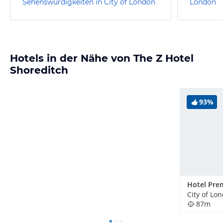
Sehenswürdigkeiten in City of London
London
Hotels in der Nähe von The Z Hotel
Shoreditch
93%
City of Lo
87m