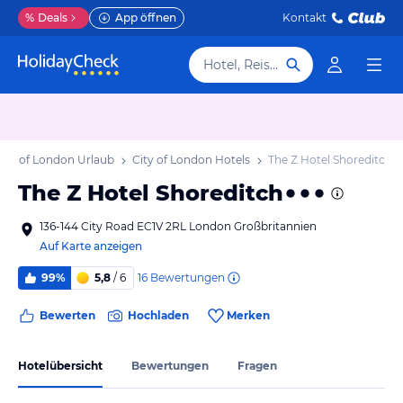
%
Deals
App öffnen
Kontakt
Hotel, Reiseziel
City of London Urlaub
City of London Hotels
The Z Hotel Shoreditch
The Z Hotel Shoreditch
136-144 City Road EC1V 2RL London Großbritannien
Auf Karte anzeigen
16
Bewertungen
99%
5,8
/ 6
Bewerten
Hochladen
Merken
Hotelübersicht
Bewertungen
Fragen