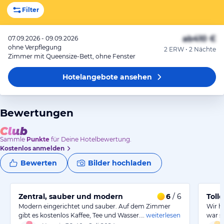
Filter
ab
410 €
07.09.2026 - 09.09.2026
ohne Verpflegung
2 ERW • 2 Nächte
Zimmer mit Queensize-Bett, ohne Fenster
Hotelangebote
ansehen
Bewertungen
Sammle
Punkte
für Deine Hotelbewertung.
Kostenlos anmelden
Bewerten
Bilder hochladen
Zentral, sauber und modern
6
/ 6
Tolle
Modern eingerichtet und sauber. Auf dem Zimmer
Wir h
gibt es kostenlos Kaffee, Tee und Wasser.…
weiterlesen
war s