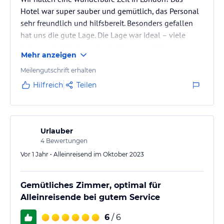
Hotel war super sauber und gemütlich, das Personal
sehr freundlich und hilfsbereit. Besonders gefallen
hat uns die gute Lage. Die Lage war ideal – viele
Sehenswürdigkeiten wie der Tower und Covent
Mehr anzeigen
Garden waren schnell erreichbar. Wir haben jeden
Moment genossen und würden jederzeit
Meilengutschrift erhalten
wiederkommen!
Hilfreich
Teilen
Urlauber
4
Bewertungen
Vor 1 Jahr • Alleinreisend im Oktober 2023
Gemütliches Zimmer, optimal für
Alleinreisende bei gutem Service
6
/ 6