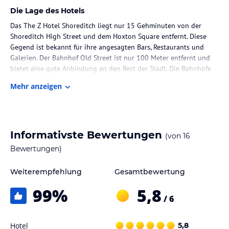
Die Lage des Hotels
Das The Z Hotel Shoreditch liegt nur 15 Gehminuten von der
Shoreditch High Street und dem Hoxton Square entfernt. Diese
Gegend ist bekannt für ihre angesagten Bars, Restaurants und
Galerien. Der Bahnhof Old Street ist nur 100 Meter entfernt und
bietet eine gute Anbindung an den Rest der Stadt. Die Bahnhöfe
Liverpool Street und Moorgate sind ebenfalls leicht zu erreichen.
Mehr anzeigen
Zimmer / Unterbringung im Hotel
Die Zimmer im The Z Hotel Shoreditch sind modern und stilvoll
eingerichtet. Die handgefertigten Betten sorgen für einen
Informativste Bewertungen
(von
16
erholsamen Schlaf, und der 48-Zoll-Samsung-HD-TV bietet
kostenfreien Zugang zu Sky-Sport- und Filmkanälen. Kostenloses
Bewertungen)
WLAN ist in allen Zimmern verfügbar. Jedes Zimmer verfügt über
ein eigenes Duschbad mit kostenfreien Pflegeprodukten.
Weiterempfehlung
Gesamtbewertung
99
%
5,8
Gastronomie im Hotel
/ 6
Das Frühstück wird jeden Morgen im Café The Z serviert. Es
umfasst eine Vielzahl von Optionen wie frische Croissants, Gebäck,
Hotel
5,8
Müsli und frischen Obstsalat. Es gibt auch herzhafte