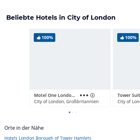
Beliebte Hotels in City of London
100%
100%
Motel One London-Tower Hill
City of London, Großbritannien
City of Lo
Orte in der Nähe
Hotels
London Borough of Tower Hamlets