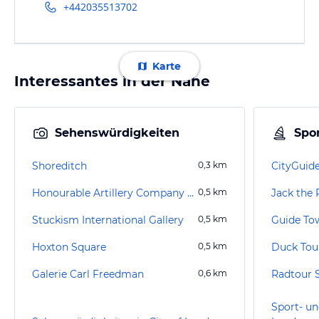
+442035513702
Karte
Interessantes in der Nähe
Sehenswürdigkeiten
Spor
Shoreditch
0,3
km
CityGuid
Honourable Artillery Company Museum
0,5
km
Jack the 
Stuckism International Gallery
0,5
km
Guide Tow
Hoxton Square
0,5
km
Duck Tou
Galerie Carl Freedman
0,6
km
Sport- un