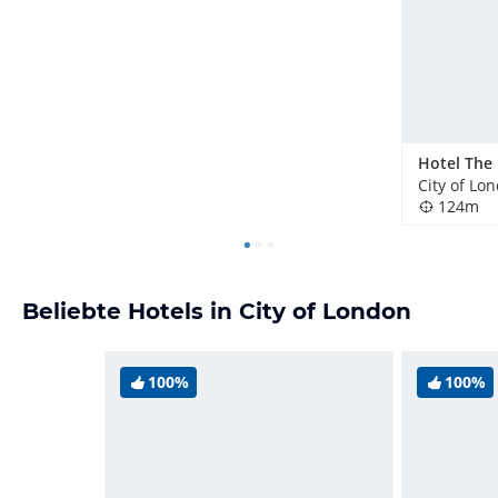
Hotel The
City of Lo
124m
Beliebte Hotels in City of London
100%
100%