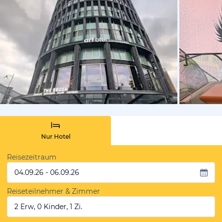
von Bettin
Nur Hotel
Reisezeitraum
04.09.26 - 06.09.26
Reiseteilnehmer & Zimmer
2 Erw, 0 Kinder, 1 Zi.