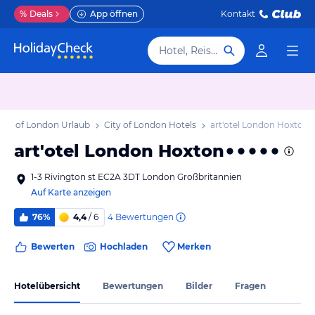
%
Deals
App öffnen
Kontakt
Hotel, Reiseziel
City of London Urlaub
City of London Hotels
art'otel London Hoxton
art'otel London Hoxton
1-3 Rivington st EC2A 3DT London Großbritannien
Auf Karte anzeigen
4
Bewertungen
76%
4,4
/ 6
Bewerten
Hochladen
Merken
Hotelübersicht
Bewertungen
Bilder
Fragen