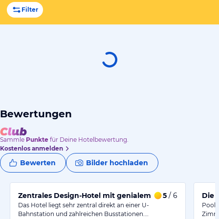
Filter
Bewertungen
Sammle
Punkte
für Deine Hotelbewertung.
Kostenlos anmelden
Bewerten
Bilder hochladen
Zentrales Design-Hotel mit genialem Spa
5
/ 6
Die 
Das Hotel liegt sehr zentral direkt an einer U-
Pool,
Bahnstation und zahlreichen Busstationen.…
Zimme