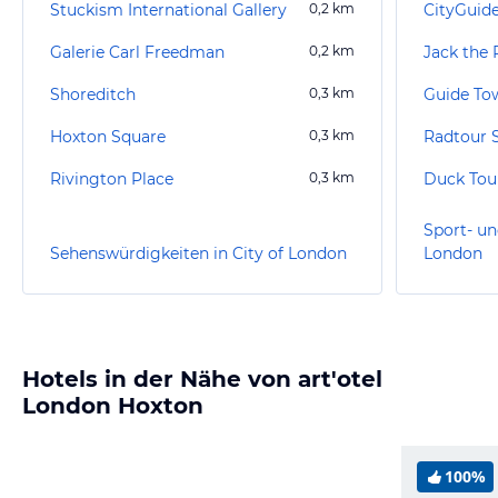
Stuckism International Gallery
0,2
km
CityGuid
Galerie Carl Freedman
0,2
km
Jack the 
Shoreditch
0,3
km
Guide Tow
Hoxton Square
0,3
km
Rivington Place
0,3
km
Duck Tou
Sport- un
Sehenswürdigkeiten in City of London
London
Hotels in der Nähe von art'otel
London Hoxton
100%