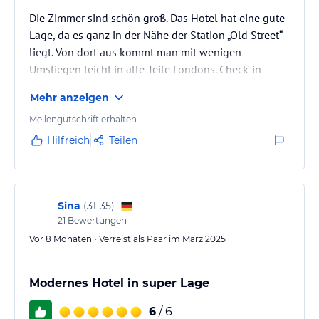
Die Zimmer sind schön groß. Das Hotel hat eine gute
Lage, da es ganz in der Nähe der Station „Old Street“
liegt. Von dort aus kommt man mit wenigen
Umstiegen leicht in alle Teile Londons. Check-in
dauerte lange obwohl vorher schon alle Daten in ein
Mehr anzeigen
Onlineformular von mir eingegeben wurden. Wohl
aufgrund von Personalmangel wurden uns
Meilengutschrift erhalten
Getränkegutscheine angeboten, wenn wir auf den
Hilfreich
Teilen
täglichen Zimmerservice verzichten. Wir haben das
verneint, mit dem Ergebnis das trotzdem kein
Zimmerservice stattfand. Am Abreisetag wird…
Sina
(
31-35
)
21
Bewertungen
Vor 8 Monaten • Verreist als Paar im März 2025
Modernes Hotel in super Lage
6
/ 6