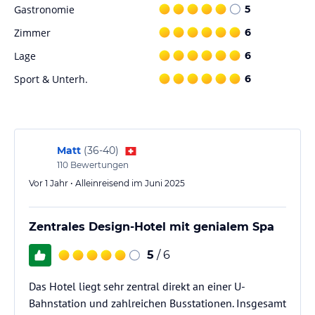
Gastronomie
5
Sport und Unterhaltung
Zimmer
6
Die Unterkunft bietet Sport- und Freizeitmöglichkeiten wie ein
Lage
6
Fitnesscenter, einen Innenpool sowie verschiedene
Wellnessangebote. Es gibt auch eine Sonnenterrasse und die
Sport & Unterh.
6
Möglichkeit für Abendunterhaltung. Zu den Sportangeboten
zählen Massagen und der Zugang zu temporären Kunstgalerien
sowie Live-Musik-Performance.
Hinweis:
Verfasst von HolidayCheck mit Hilfe von KI. Alle
Matt
(
36-40
)
Angaben ohne Gewähr. Bitte lies vor der Buchung die
110
Bewertungen
verbindlichen
Angebotsdetails
des jeweiligen Veranstalters.
Vor 1 Jahr • Alleinreisend im Juni 2025
Zentrales Design-Hotel mit genialem Spa
5
/ 6
Das Hotel liegt sehr zentral direkt an einer U-
Bahnstation und zahlreichen Busstationen. Insgesamt