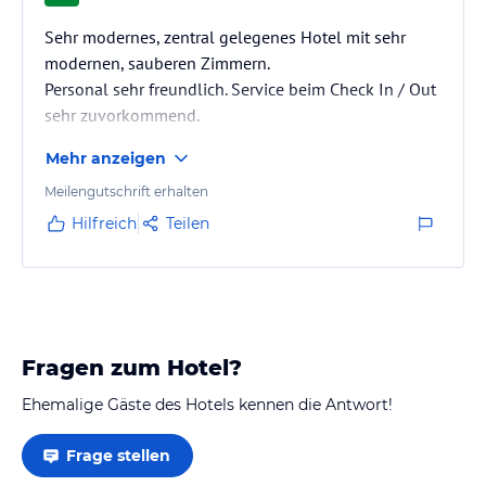
Sehr modernes, zentral gelegenes Hotel mit sehr
modernen, sauberen Zimmern.
Personal sehr freundlich. Service beim Check In / Out
sehr zuvorkommend.
Sehr praktisch direkt an der Metro.
Mehr anzeigen
Viele Bars / Restaurants in der Nähe.
Meilengutschrift erhalten
Hilfreich
Teilen
Fragen zum Hotel?
Ehemalige Gäste des Hotels kennen die Antwort!
Frage stellen