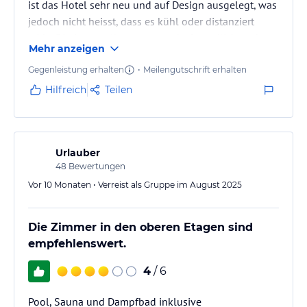
ist das Hotel sehr neu und auf Design ausgelegt, was
jedoch nicht heisst, dass es kühl oder distanziert
wirkt. Die Angestellten waren sehr freundlich und
Mehr anzeigen
hilfsbereit, jedoch fehlten gewisse Infos zum Spa
und Frühstück. Das Spa im Untergeschoss ist
Gegenleistung erhalten
•
Meilengutschrift erhalten
wunderschön und bietet neben einem Swimming
Hilfreich
Teilen
Pool, eine Sauna sowie ein Dampfbad.
Urlauber
48
Bewertungen
Vor 10 Monaten • Verreist als Gruppe im August 2025
Die Zimmer in den oberen Etagen sind
empfehlenswert.
4
/ 6
Pool, Sauna und Dampfbad inklusive