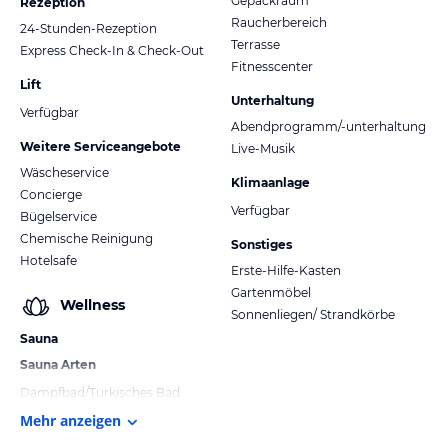
Gepäckraum
Rezeption
Raucherbereich
24-Stunden-Rezeption
Terrasse
Express Check-In & Check-Out
Fitnesscenter
Lift
Unterhaltung
Verfügbar
Abendprogramm/-unterhaltung
Weitere Serviceangebote
Live-Musik
Wäscheservice
Klimaanlage
Concierge
Verfügbar
Bügelservice
Chemische Reinigung
Sonstiges
Hotelsafe
Erste-Hilfe-Kasten
Gartenmöbel
Wellness
Sonnenliegen/ Strandkörbe
Sauna
Sauna Arten
Dampfbad/Türkisches Bad
Mehr anzeigen