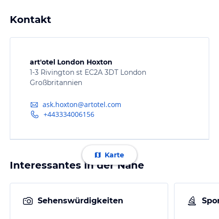
Kontakt
art'otel London Hoxton
1-3 Rivington st EC2A 3DT London
Großbritannien
ask.hoxton@artotel.com
+443334006156
Karte
Interessantes in der Nähe
Sehenswürdigkeiten
Spor