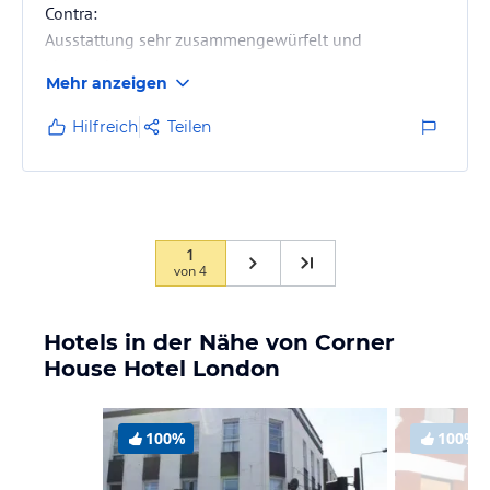
Contra:
Ausstattung sehr zusammengewürfelt und
abgewohnt
Mehr anzeigen
Toilettenspülung eine zumutung
Zimmer nach vorne sehr laut
Hilfreich
Teilen
kein Aufzug, keine Hilfe bei Gepäck angeboten
Lage 1 km von U-Bahn entfernt, aber gute
Busanbindung
Frühstück sehr einfach und immer gleich
1
von
4
Hotels in der Nähe von Corner
House Hotel London
100%
100%