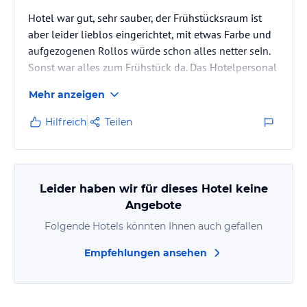
Hotel war gut, sehr sauber, der Frühstücksraum ist
aber leider lieblos eingerichtet, mit etwas Farbe und
aufgezogenen Rollos würde schon alles netter sein.
Sonst war alles zum Frühstück da. Das Hotelpersonal
und Inhaber sind sehr nett und gut informiert über
Mehr anzeigen
die Verkehrswege zu verschiedenen Aktraktivitäten
und untergroundstationen. Für unsere Reise gut
Hilfreich
Teilen
geeignet
Leider haben wir für dieses Hotel keine
Angebote
Folgende Hotels könnten Ihnen auch gefallen
Empfehlungen ansehen