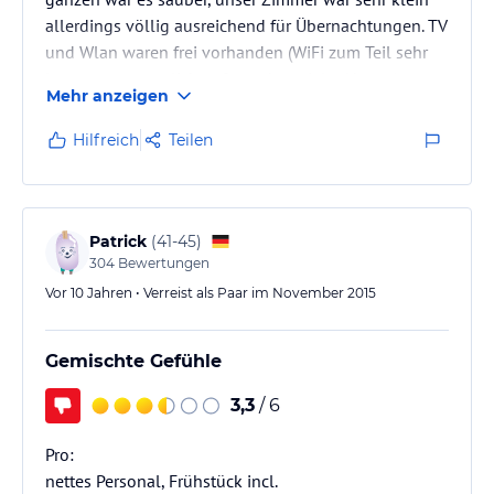
allerdings völlig ausreichend für Übernachtungen. TV
und Wlan waren frei vorhanden (WiFi zum Teil sehr
langsam, vermutlich aufgrund zu vieler Nutzer).
Mehr anzeigen
Handtücher bekommt man täglich erneuert. Für
Engländer scheinbar typisch, für uns eher sehr
Hilfreich
Teilen
ungewohnt befand sich das Zimmer im
Untergeschoss (Keller). Der Blick aus dem Fenster
befand sich also auf Schuh-höhe vorbeilaufender
Passanten.
Patrick
(
41-45
)
304
Bewertungen
Zusammenfassend kann man…
Vor 10 Jahren • Verreist als Paar im November 2015
Gemischte Gefühle
3,3
/ 6
Pro:
nettes Personal, Frühstück incl.