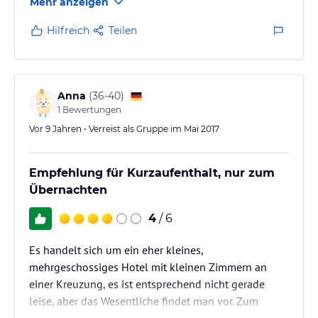
Mehr anzeigen
Wir waren schon öfters in diesem Hotel und würden
ohne zu zögern wiederkommen. Einzig Liebhaber
Hilfreich
Teilen
üppiger Frühstücksbuffets kommen hier nicht auf
ihre Kosten. ;)
Anna
(
36-40
)
1
Bewertungen
Vor 9 Jahren • Verreist als Gruppe im Mai 2017
Empfehlung für Kurzaufenthalt, nur zum
Übernachten
4
/ 6
Es handelt sich um ein eher kleines,
mehrgeschossiges Hotel mit kleinen Zimmern an
einer Kreuzung, es ist entsprechend nicht gerade
leise, aber das Wesentliche findet man vor. Zum