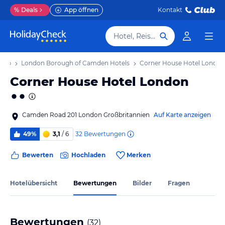
%
Deals
App öffnen
Kontakt
Hotel, Reiseziel
laub
London Borough of Camden Hotels
Corner House Hotel London
Corner House Hotel London
Camden Road 201 London Großbritannien
Auf Karte anzeigen
32
Bewertungen
49%
3,1
/ 6
Bewerten
Hochladen
Merken
Hotelübersicht
Bewertungen
Bilder
Fragen
Bewertungen
(
32
)