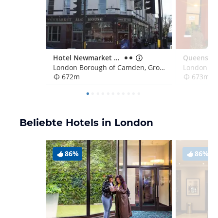
Hotel Newmarket House
Queens Ho
London Borough of Camden, Großbritannien
672m
673m
Beliebte Hotels in London
86%
86%