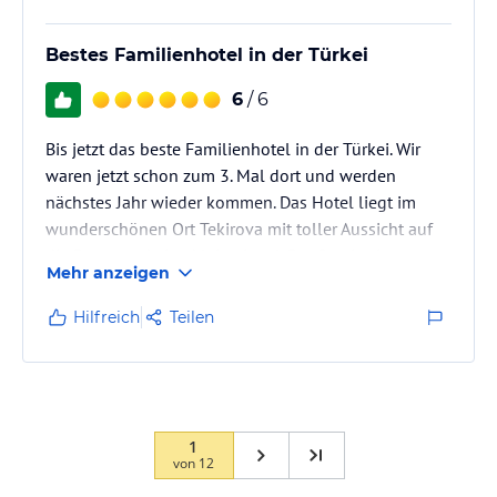
Bestes Familienhotel in der Türkei
6
/ 6
Bis jetzt das beste Familienhotel in der Türkei. Wir
waren jetzt schon zum 3. Mal dort und werden
nächstes Jahr wieder kommen. Das Hotel liegt im
wunderschönen Ort Tekirova mit toller Aussicht auf
die Berge und eine kleine Insel. Der Service ist super
Mehr anzeigen
und die Ausstattung und das Essen auch. Es gibt's
einen Aquapark für Groß und Klein und es gibt ein
Hilfreich
Teilen
Hallenbad mit Sauna und Hamam. Alles ist inklusive.
Auch das Entertainment Team ist super und es gibt's
viel zu sehen und zu tun. Auch die Pool- und Strand-
Partys sind…
1
von
12