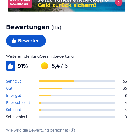
Bewertungen
(
114
)
Bewerten
Weiterempfehlung
Gesamtbewertung
5,4
/ 6
91
%
Sehr gut
53
Gut
35
Eher gut
18
Eher schlecht
4
Schlecht
4
Sehr schlecht
0
Wie wird die Bewertung berechnet?