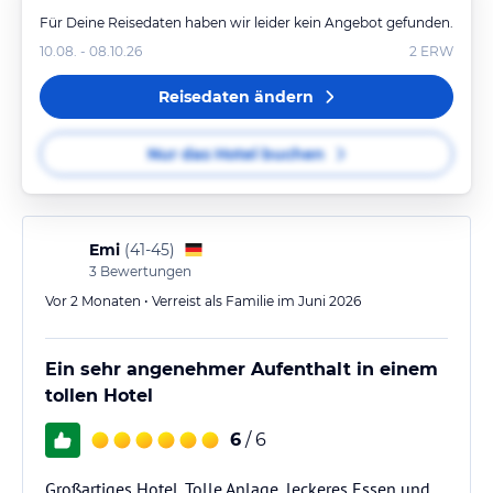
wertgeschätzt gefühlt.
Für Deine Reisedaten haben wir leider kein Angebot gefunden.
10.08. - 08.10.26
2
ERW
Auch das Essen war ausgezeichnet. Die…
Reisedaten ändern
Nur das Hotel buchen
Emi
(
41-45
)
3
Bewertungen
Vor 2 Monaten • Verreist als Familie im Juni 2026
Ein sehr angenehmer Aufenthalt in einem
tollen Hotel
6
/ 6
Großartiges Hotel. Tolle Anlage, leckeres Essen und