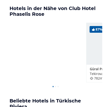
Hotels in der Nähe von Club Hotel
Phaselis Rose
87%
Tekirova, 
782m
Beliebte Hotels in Türkische
Riviera