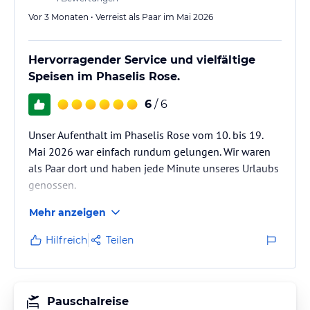
Vor 3 Monaten • Verreist als Paar im Mai 2026
Hervorragender Service und vielfältige
Speisen im Phaselis Rose.
6
/ 6
Unser Aufenthalt im Phaselis Rose vom 10. bis 19.
Mai 2026 war einfach rundum gelungen. Wir waren
als Paar dort und haben jede Minute unseres Urlaubs
genossen.
Mehr anzeigen
Besonders begeistert hat uns die außergewöhnliche
Gastfreundschaft des gesamten Teams. Der Service
Hilfreich
Teilen
war in allen Bereichen hervorragend – aufmerksam,
freundlich und stets bemüht, das Beste für unseren
Aufenthalt herauszuholen. Man hat sich vom ersten
bis zum letzten Tag wirklich willkommen und
Pauschalreise