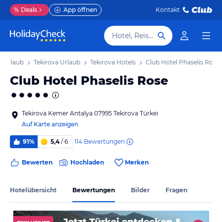
%
Deals
App öffnen
Kontakt
Hotel, Reiseziel
a Urlaub
Tekirova Urlaub
Tekirova Hotels
Club Hotel Phaselis Rose
Club Hotel Phaselis Rose
Tekirova Kemer Antalya 07995 Tekirova Türkei
Auf Karte anzeigen
114
Bewertungen
91%
5,4
/ 6
Bewerten
Hochladen
Merken
Hotelübersicht
Bewertungen
Bilder
Fragen