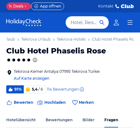
%
Deals
App öffnen
Kontakt
Hotel, Reiseziel
a Urlaub
Tekirova Urlaub
Tekirova Hotels
Club Hotel Phaselis Rose
Club Hotel Phaselis Rose
Tekirova Kemer Antalya 07995 Tekirova Türkei
Auf Karte anzeigen
114
Bewertungen
91%
5,4
/ 6
Bewerten
Hochladen
Merken
Hotelübersicht
Bewertungen
Bilder
Fragen