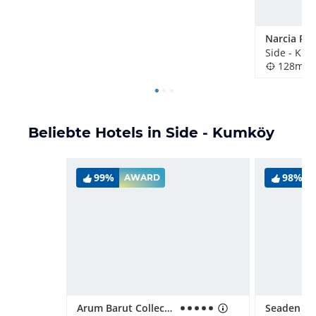
Narcia Res
Side - Kum
128m
Beliebte Hotels in Side - Kumköy
99%
98%
AWARD
Arum Barut Collection