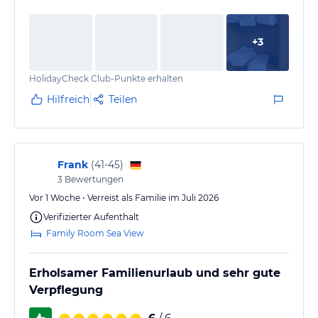
Fazit nach 5 Tagen: Die Situation mit den Liegen hat
sich etwas entspannt. Aber für die guten Plätze sollte
+
3
man schon bis 9:30 sein Handtuch platziert haben.
Im hinteren Bereich des Geländes wurde ein Teil der
HolidayCheck Club-Punkte erhalten
Fläche, wo früher diverse Foodstände mit
Sitzgelegenheiten…
Hilfreich
Teilen
Frank
(
41-45
)
3
Bewertungen
Vor 1 Woche • Verreist als Familie im Juli 2026
Verifizierter Aufenthalt
Family Room Sea View
Erholsamer Familienurlaub und sehr gute
Verpflegung