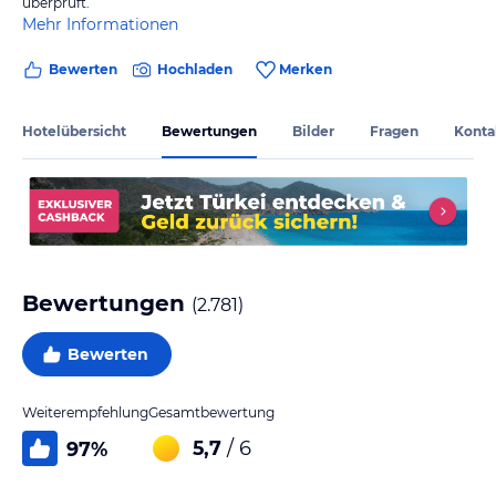
überprüft.
Mehr Informationen
Bewerten
Hochladen
Merken
Hotelübersicht
Bewertungen
Bilder
Fragen
Konta
Bewertungen
(
2.781
)
Bewerten
Weiterempfehlung
Gesamtbewertung
5,7
/ 6
97
%