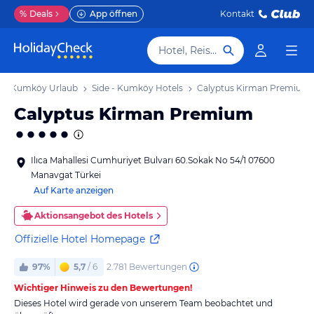
%
Deals
App öffnen
Kontakt
Hotel, Reiseziel
e - Kumköy Urlaub
Side - Kumköy Hotels
Calyptus Kirman Premium
Calyptus Kirman Premium
Ilıca Mahallesi Cumhuriyet Bulvarı 60.Sokak No 54/1 07600
Manavgat Türkei
Auf Karte anzeigen
Aktionsangebot des Hotels
Offizielle Hotel Homepage
2.781
Bewertungen
97%
5,7
/ 6
Wichtiger Hinweis zu den Bewertungen!
Dieses Hotel wird gerade von unserem Team beobachtet und