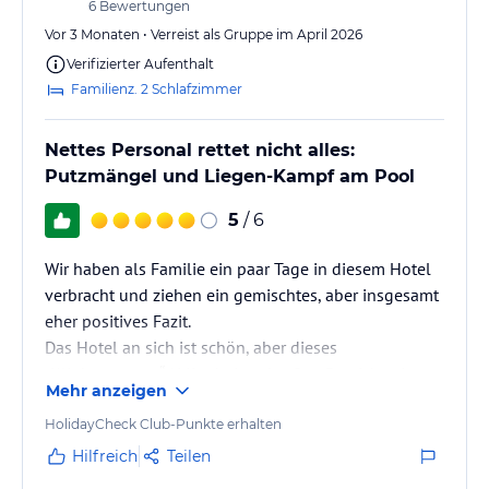
6
Bewertungen
Vor 3 Monaten • Verreist als Gruppe im April 2026
Verifizierter Aufenthalt
Familienz. 2 Schlafzimmer
Nettes Personal rettet nicht alles:
Putzmängel und Liegen-Kampf am Pool
5
/ 6
Wir haben als Familie ein paar Tage in diesem Hotel
verbracht und ziehen ein gemischtes, aber insgesamt
eher positives Fazit.
Das Hotel an sich ist schön, aber dieses
„Klinkenputzen“ ( Mitarbeiter des Spa Bereiches im
Mehr anzeigen
Hotel ) direkt an der Liege und beim Essen ist ein
absolutes No-Go. Man fühlt sich nicht mehr wie ein
HolidayCheck Club-Punkte erhalten
Gast, sondern wie eine laufende Geldbörse. Wer Ruhe
Hilfreich
Teilen
sucht und nicht ständig Nein sagen möchte, sollte