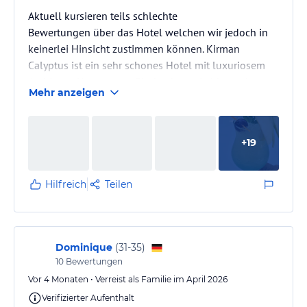
Aktuell kursieren teils schlechte
Bewertungen über das Hotel welchen wir jedoch in
keinerlei Hinsicht zustimmen können. Kirman
Calyptus ist ein sehr schones Hotel mit luxuriosem
Ambiente. Unser erster Eindruck von Lobby und
Mehr anzeigen
Zimmer war ein absoluter WOW Effekt. Sehr schöne,
saubere Poolanlage, saubere Zimmer, saubere
Essbereiche und saubere Toiletten. Das Essen ist sehr
+
19
gut, mehr türkisch angehaucht was ich für einen
Urlaub in der Türkei jedoch absolut ok finde.Es gibt
hochwertige Getränke, Marken Eis am Stiel etc.…
Hilfreich
Teilen
Dominique
(
31-35
)
10
Bewertungen
Vor 4 Monaten • Verreist als Familie im April 2026
Verifizierter Aufenthalt