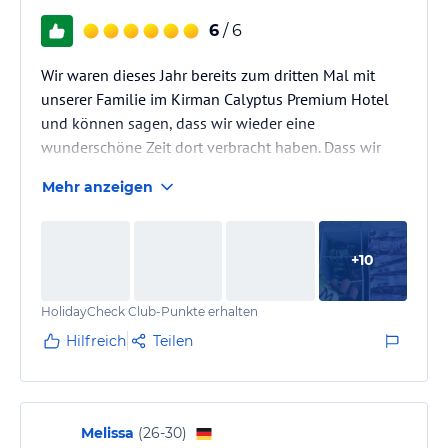
6
/ 6
Wir waren dieses Jahr bereits zum dritten Mal mit
unserer Familie im Kirman Calyptus Premium Hotel
und können sagen, dass wir wieder eine
wunderschöne Zeit dort verbracht haben. Dass wir
bereits zum dritten Mal zurückkommen, spricht
Mehr anzeigen
eigentlich schon für sich. Trotzdem hat es das Hotel
geschafft, uns auch dieses Jahr wieder positiv zu
überraschen.
+
10
Schon bei der Ankunft fühlt man sich willkommen.
HolidayCheck Club-Punkte erhalten
Man wird herzlich empfangen, bekommt frische Säfte
und Kekse angeboten und merkt sofort, dass hier
Hilfreich
Teilen
Gastfreundschaft…
Melissa
(
26-30
)