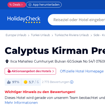
%
Deals
App herunterladen
Europa Urlaub
Türkei Urlaub
Türkische Riviera Urlaub
Side - 
Calyptus Kirman P
Ilıca Mahallesi Cumhuriyet Bulvarı 60.Sokak No 54/1 076
Offizielle Hotel Homepage
Aktionsangebot des Hotels
97%
5,7
/ 6
2.773
Bewertungen
Wichtiger Hinweis zu den Bewertungen!
Dieses Hotel wird gerade von unserem Team beobachtet und 
Mehr Informationen