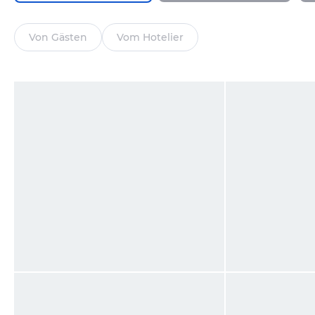
Von Gästen
Vom Hotelier
Zimmer
Zimmer
von Frank • Verreist im Mai 2026
von Daniel • Verreis