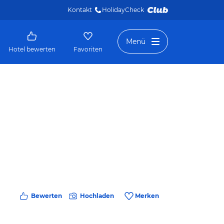
Kontakt
HolidayCheck 
Menü
Hotel bewerten
Favoriten
Bewerten
Hochladen
Merken