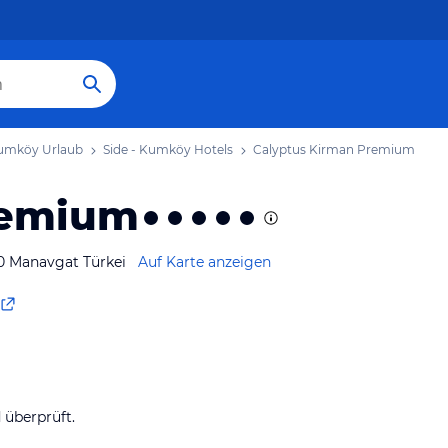
Kumköy Urlaub
Side - Kumköy Hotels
Calyptus Kirman Premium
remium
00 Manavgat Türkei
Auf Karte anzeigen
überprüft.