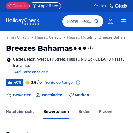
%
Deals
App öffnen
Kontakt
Hotel, Reiseziel
Bahamas Urlaub
Nassau Urlaub
Nassau Hotels
Breezes Bahamas
Breezes Bahamas
Cable Beach, West Bay Street, Nassau PO Box CB13049 Nassau
Bahamas
Auf Karte anzeigen
96
Bewertungen
40%
3,6
/ 6
Bewerten
Hochladen
Merken
Hotelübersicht
Bewertungen
Bilder
Fragen