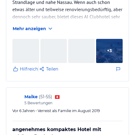
Strandlage und nahe Nassau. Wenn auch schon
etwas älter und teilweise renovierungsbedürftig, aber
dennoch sehr sauber, bietet dieses AI Clubhotel sehr
gute Küche, gutes Bar-Service und freundliches,
Mehr anzeigen
hilfsbereites Personal. Vorwiegend Publikum aus USA
und Kanada, wenige Europäer, daher auch keine
Liegenreservierer, Liegen am Pool und Strand
+
3
kostenlos und immer etwas frei. Durch die sehr späte
Abreise waren wir sehr froh, das Zimmer kostenfrei
bis zum Abend behalten zu…
Hilfreich
Teilen
Maike
(
51-55
)
5
Bewertungen
Vor 6 Jahren • Verreist als Familie im August 2019
angenehmes kompaktes Hotel mit