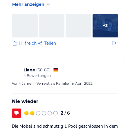
Mehr anzeigen
ca. 15 Minuten mit dem Bus.
+
3
Hilfreich
Teilen
Liane
(
56-60
)
4
Bewertungen
Vor 4 Jahren • Verreist als Familie im April 2022
Nie wieder
2
/ 6
Die Möbel sind schmutzig 1 Pool geschlossen in dem