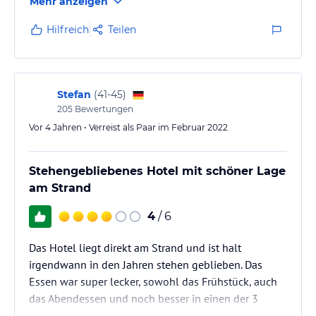
Mehr anzeigen
Preise für den Unterhalt/Leben in Nassau anschaut,
ist im All Inclusive Resort jedenfalls sehr gut
Hilfreich
Teilen
aufgehoben.
Ja, die Zimmer sind dürftig eingerichtet und die
Sauberkeit ist nicht nach “deutschem”Standard, aber
mal ehrlich: Wie oft, außer zum Schlafen und
Stefan
(
41-45
)
Duschen, ist man auf dem…
205
Bewertungen
Vor 4 Jahren • Verreist als Paar im Februar 2022
Stehengebliebenes Hotel mit schöner Lage
am Strand
4
/ 6
Das Hotel liegt direkt am Strand und ist halt
irgendwann in den Jahren stehen geblieben. Das
Essen war super lecker, sowohl das Frühstück, auch
das Abendessen und noch besser in einen der 3
spezialitäten Restaurants. Nach Nassau braucht man