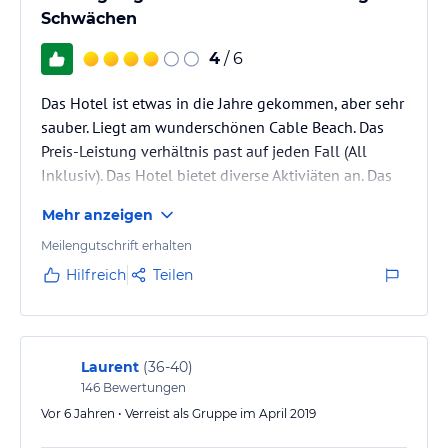
Schwächen
4
/ 6
Das Hotel ist etwas in die Jahre gekommen, aber sehr
sauber. Liegt am wunderschönen Cable Beach. Das
Preis-Leistung verhältnis past auf jeden Fall (All
Inklusiv). Das Hotel bietet diverse Aktiviäten an. Das
Personal war sehr freundlich. Schlechter WIFI
Mehr anzeigen
empfang. Gute Verbindung mit dem Bus nach Nassau
(1,25 $ PP)
Meilengutschrift erhalten
Hilfreich
Teilen
Laurent
(
36-40
)
146
Bewertungen
Vor 6 Jahren • Verreist als Gruppe im April 2019