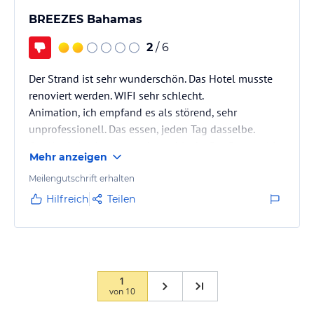
BREEZES Bahamas
2
/ 6
Der Strand ist sehr wunderschön. Das Hotel musste
renoviert werden. WIFI sehr schlecht.
Animation, ich empfand es als störend, sehr
unprofessionell. Das essen, jeden Tag dasselbe.
Qualitativ ist das essen eher schlecht. Der Personal ist
Mehr anzeigen
nicht hilfreich und hat keine Lust die Kunden zu
bedienen.
Meilengutschrift erhalten
Hilfreich
Teilen
Die Zimmer könnten ein Update vertragen. Es ist
etwas muffig, auch in der Dusche, zudem waren
Haare im Bett und im Abfluss. Die Toilette ist extrem
laut. Der Pool war nicht besonders einladend. Der
Strand Grill war lecker,…
1
von
10