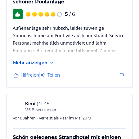
schöner Poolanlage
5
/ 6
Außenanlage sehr hübsch, leider zuwenige
Sonnenschirme am Pool wie auch am Strand. Service
Personal mehrheitlich unmotiviert und lahm,
Empfang sehr freundlich und hilfsbereit, Zimmer
praktisch genügend gross, die Plastikbecher am Pool
Mehr anzeigen
sind nicht ökologisch, über den Müll der Touristen
morgens am Stand kann man nur den Kopf schütteln,
Hilfreich
Teilen
es hat genügend aufgestellte Mülleimer, ein heisser
kleiner Pool ca 40°C!
Kimi
(
41-45
)
153
Bewertungen
Vor 6 Jahren • Verreist als Paar im Mai 2019
Schön gelegenes Strandhotel mit einigen