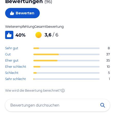
Bewertungen
(
96
)
Bewerten
Weiterempfehlung
Gesamtbewertung
3,6
/ 6
40
%
Sehr gut
8
Gut
37
Eher gut
35
Eher schlecht
10
Schlecht
5
Sehr schlecht
1
Wie wird die Bewertung berechnet?