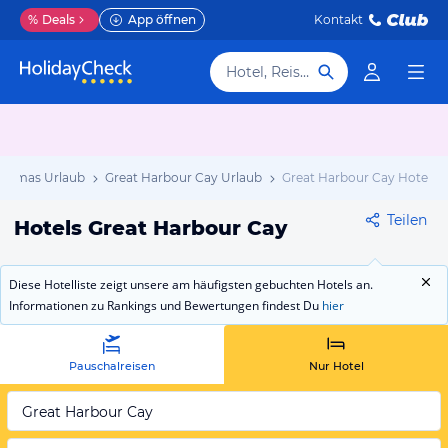
%
Deals
App öffnen
Kontakt
Hotel, Reiseziel
hamas Urlaub
Great Harbour Cay Urlaub
Great Harbour Cay Hotels
Teilen
Hotels Great Harbour Cay
Diese Hotelliste zeigt unsere am häufigsten gebuchten Hotels an.
Informationen zu Rankings und Bewertungen findest Du
hier
Pauschalreisen
Nur Hotel
Great Harbour Cay