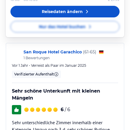
Reisedaten ändern
Nur das Hotel buchen
San Roque Hotel Garachico
(
61-65
)
1
Bewertungen
Vor 1 Jahr • Verreist als Paar im Januar 2025
Verifizierter Aufenthalt
Sehr schöne Unterkunft mit kleinen
Mängeln
6
/ 6
Sehr unterschiedliche Zimmer innerhalb einer
Kategorie, Umzug nach 3 d, sehr schönes Butique