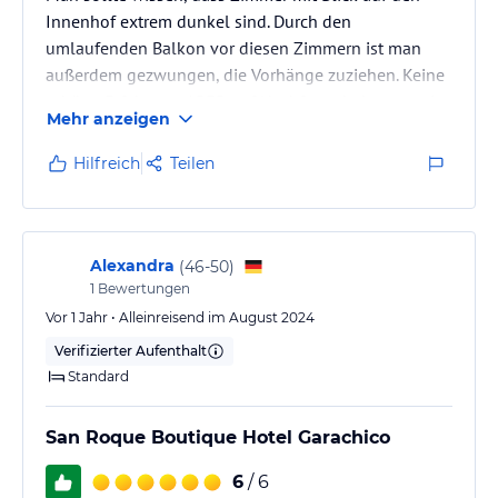
Innenhof extrem dunkel sind. Durch den
umlaufenden Balkon vor diesen Zimmern ist man
außerdem gezwungen, die Vorhänge zuziehen. Keine
schöne Erfahrung. ABER auf Nachfrage bekamen wir
Mehr anzeigen
ein Zimmer zur Straße und damit war für uns alles
gut. Nachts war es ruhig und wir haben ohne
Hilfreich
Teilen
Störungen bei offenem Fenster geschlafen.
Im Gegensatz zu anderen Berichten fanden wir das
Frühstücksangebot durchschnittlich.
Alexandra
(
46-50
)
1
Bewertungen
Vor 1 Jahr • Alleinreisend im August 2024
Verifizierter Aufenthalt
Standard
San Roque Boutique Hotel Garachico
6
/ 6