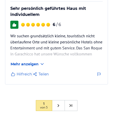
Sehr persönlich geführtes Haus mit
individuellem
6
/ 6
Wir suchen grundsätzlich kleine, touristisch nicht
überlaufene Orte und kleine persönliche Hotels ohne
Entertainment und mit gutem Service. Das San Roque
in Garachicco hat unsere Wünsche vollkommen
erfüllt:
Mehr anzeigen
- Sehr persönlicher und individueller Umgang mit
den Gästen,
Hilfreich
Teilen
- internationale Gäste, also kein Deutschtümeln,
- Angenehmes Sylvesterprogramm (Canarische
Folklore zum Empfang, 7-Gang Menue,
Mitternachtchampagner auf Dachterrasse),
- alle! Mitarbeiter (auch Reinigung und Hausmeister)
1
von
5
haben immer gegrüßt und sehr…