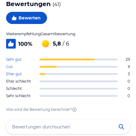
Bewertungen
(
41
)
Bewerten
Weiterempfehlung
Gesamtbewertung
5,8
/ 6
100
%
Sehr gut
29
Gut
9
Eher gut
3
Eher schlecht
0
Schlecht
0
Sehr schlecht
0
Wie wird die Bewertung berechnet?