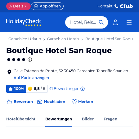
%
Deals
App öffnen
Kontakt
Hotel, Reiseziel
ub
Garachico Urlaub
Garachico Hotels
Boutique Hotel San Roque
Boutique Hotel San Roque
Calle Esteban de Ponte, 32 38450 Garachico Teneriffa Spanien
Auf Karte anzeigen
41
Bewertungen
100%
5,8
/ 6
Bewerten
Hochladen
Merken
Hotelübersicht
Bewertungen
Bilder
Fragen