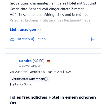
Großartiges, charmantes, familiäres Hotel mit Stil und
Geschichte. Sehr stilvoll eingerichtete Zimmer.
Höfliches, dabei unaufdringliches und bemühtes
Personal. Leckeres Frühstück (das Restaurant haben
wir nicht genutzt). Sehr gute Lage in der Altstadt und
Mehr anzeigen
in der Nähe der Bademöglichkeiten.
Hilfreich
Teilen
Sandra
(
46-50
)
3
Bewertungen
Vor 2 Jahren • Verreist als Paar im April 2024
Verifizierter Aufenthalt
Junior Suite
Tolles freundliches Hotel in einem schönen
Ort