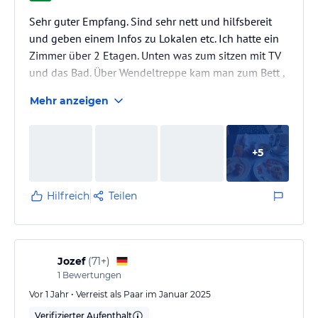
Sehr guter Empfang. Sind sehr nett und hilfsbereit
und geben einem Infos zu Lokalen etc. Ich hatte ein
Zimmer über 2 Etagen. Unten was zum sitzen mit TV
und das Bad. Über Wendeltreppe kam man zum Bett ,
Kleiderschrank, Musik und DVD Anlage und TV. Tresor
Mehr anzeigen
einfach zu bedienen. Klimaanlage und
Dachschrägenfenster automatisch. Alles in einem
rustikal gemütlichen Flair gehalten. Im Innenhof
+
5
kann man sitzen. Auf dem Dach gibt es einen
Sonnenbereich mit Liegen und Tischen. Auch um die
Balustrade in der 1sten Etage. Im…
Hilfreich
Teilen
Jozef
(
71+
)
1
Bewertungen
Vor 1 Jahr • Verreist als Paar im Januar 2025
Verifizierter Aufenthalt