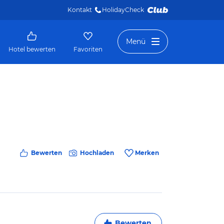
Kontakt
HolidayCheck 
Menü
Hotel bewerten
Favoriten
Bewerten
Hochladen
Merken
Bewerten