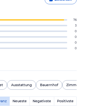
76
3
0
0
0
0
et
Ausstattung
Bauernhof
Zimmersauberkeit
M
vanz
Neueste
Negativste
Positivste