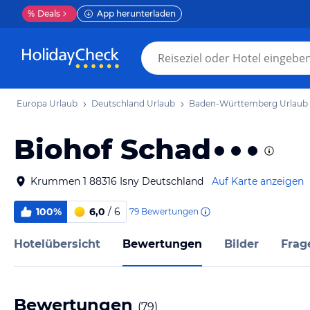
%
Deals
App herunterladen
Europa Urlaub
Deutschland Urlaub
Baden-Württemberg Urlaub
Biohof Schad
Krummen 1 88316 Isny Deutschland
Auf Karte anzeigen
100%
6,0
/ 6
79
Bewertungen
Hotelübersicht
Bewertungen
Bilder
Frag
Bewertungen
(
79
)