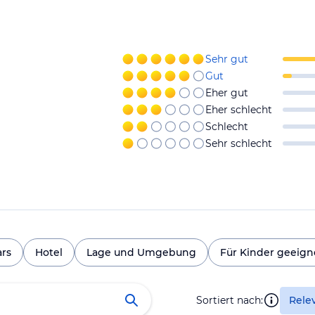
Sehr gut
Gut
Eher gut
Eher schlecht
Schlecht
Sehr schlecht
ars
Hotel
Lage und Umgebung
Für Kinder geeign
Sortiert nach:
Rele