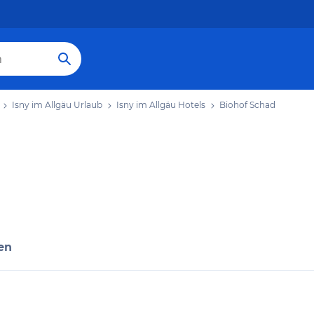
Isny im Allgäu Urlaub
Isny im Allgäu Hotels
Biohof Schad
en