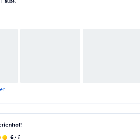
u Hause.
len
erienhof!
6
/ 6