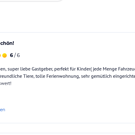
chön!
6
/ 6
, super liebe Gastgeber, perfekt für Kinder( jede Menge Fahrzeug
 freundliche Tiere, tolle Ferienwohnung, sehr gemütlich eingerich
swert!
len