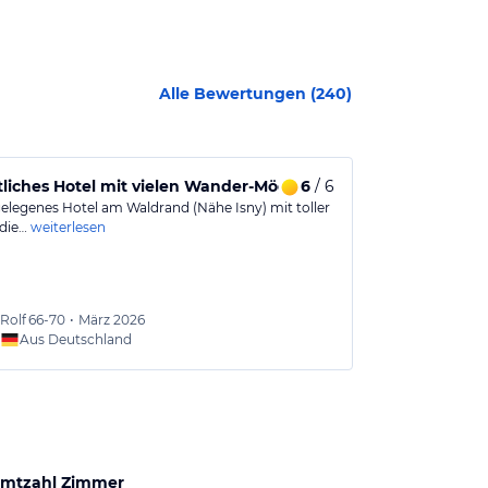
Alle Bewertungen (
240
)
iches Hotel mit vielen Wander-Möglichkeiten in der Umgeb
6
/ 6
Gemütliches
elegenes Hotel am Waldrand (Nähe Isny) mit toller
Schönes Hotel 
 die…
weiterlesen
Alleinlage mit 
Rolf
66-70
•
März 2026
Barbar
Aus Deutschland
Aus
mtzahl Zimmer