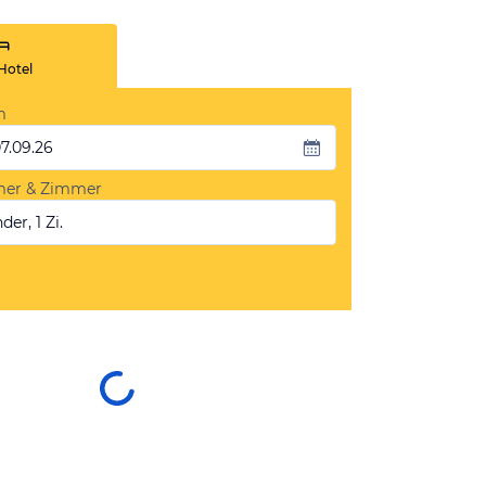
Hotel
m
07.09.26
mer & Zimmer
der, 1 Zi.