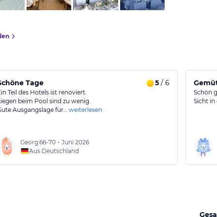
den
Schöne Tage
5
/ 6
Gemütl
in Teil des Hotels ist renoviert.
Schön g
Liegen beim Pool sind zu wenig.
Sicht in
Gute Ausgangslage für…
weiterlesen
Georg
66-70
•
Juni 2026
Aus Deutschland
Gesa