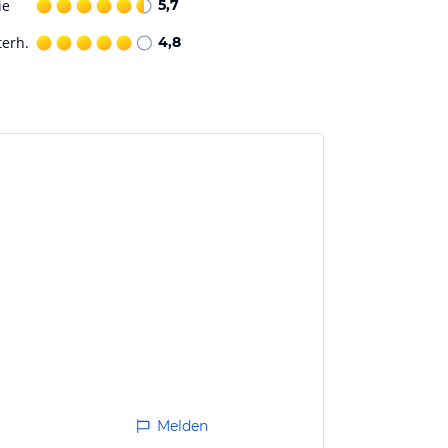
ie
5,7
terh.
4,8
Melden