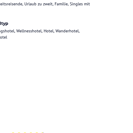
eitsreisende, Urlaub zu zweit, Familie, Singles mit
ltyp
gshotel, Wellnesshotel, Hotel, Wanderhotel,
otel