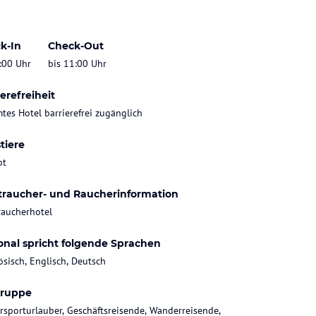
k-In
Check-Out
:00 Uhr
bis 11:00 Uhr
erefreiheit
tes Hotel barrierefrei zugänglich
tiere
bt
traucher- und Raucherinformation
raucherhotel
onal spricht folgende Sprachen
ösisch, Englisch, Deutsch
gruppe
rsporturlauber, Geschäftsreisende, Wanderreisende,