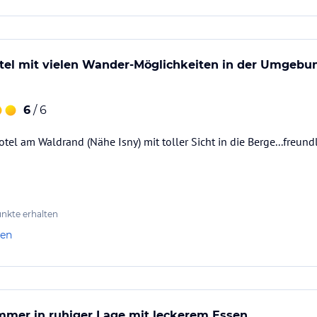
el mit vielen Wander-Möglichkeiten in der Umgebun
6
/ 6
el am Waldrand (Nähe Isny) mit toller Sicht in die Berge...freu
nkte erhalten
len
mmer in ruhiger Lage mit leckerem Essen