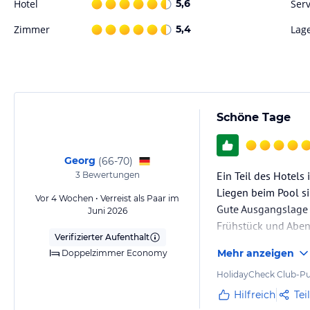
Hotel
5,6
Serv
Zimmer
5,4
Lag
Schöne Tage
Georg
(
66-70
)
Ein Teil des Hotels i
3
Bewertungen
Liegen beim Pool s
Vor 4 Wochen • Verreist als Paar im
Gute Ausgangslage 
Juni 2026
Frühstück und Aben
Verifizierter Aufenthalt
Mehr anzeigen
Doppelzimmer Economy
HolidayCheck Club-Pu
Hilfreich
Tei