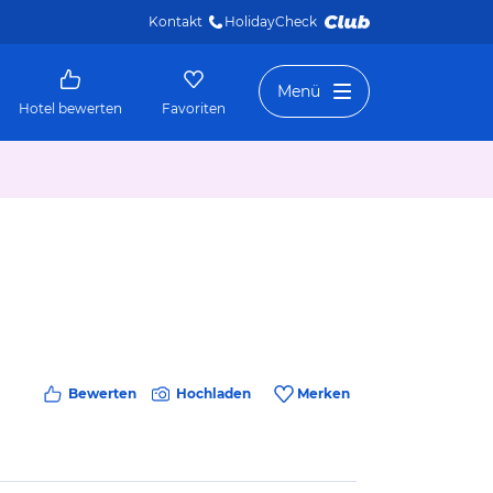
Kontakt
HolidayCheck 
Menü
Hotel bewerten
Favoriten
Bewerten
Hochladen
Merken