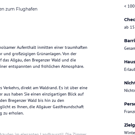
< 100
en zum Flughafen
Chec
ab 15
Barri
erholsamer Aufenthalt inmitten einer traumhaften
Gesam
tur und großzügigen Grünanlagen. Von der
 das Allgäu, den Bregenzer Wald und die
Haus
 einer entspannten und fröhlichen Atmosphäre.
Erlau
Nich
s Verkehrs, direkt am Waldrand. Es ist über eine
Nicht
er aus haben Sie einen einzigartigen Blick auf
 den Bregenzer Wald bis hin zu den
Pers
licht es Ihnen, die Allgäuer Gastfreundschaft
Franz
g zu erholen.
Ziel
Winte
ebäuden im eleganten Landhausstil. Die Zimmer