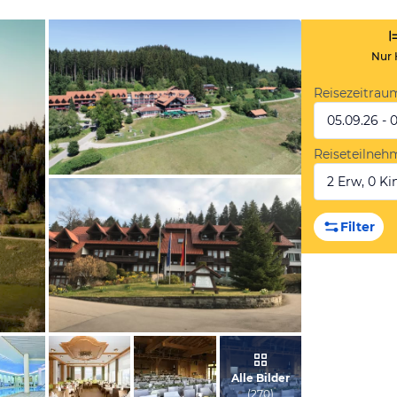
Nur 
Reisezeitrau
05.09.26 - 
Reiseteilneh
2 Erw, 0 Kin
vom Hotelier, März 2018
Filter
von Klaus, April 2017
Alle Bilder
(
270
)