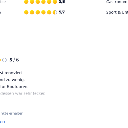
ice
5,8
Gastronom
e
5,7
Sport & Un
5
/ 6
st renoviert.
ind zu wenig.
für Radtouren.
dessen war sehr lecker.
nkte erhalten
len