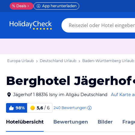
%
Deals
App herunterladen
Europa Urlaub
Deutschland Urlaub
Baden-Württemberg Urlaub
Berghotel Jägerhof
Jägerhof 1 88316 Isny im Allgäu Deutschland
Auf Karte 
98%
5,6
/ 6
240
Bewertungen
Hotelübersicht
Bewertungen
Bilder
Frag