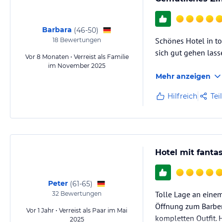
Barbara
(
46-50
)
Schönes Hotel in to
18
Bewertungen
sich gut gehen lass
Vor 8 Monaten • Verreist als Familie
im November 2025
Mehr anzeigen
Hilfreich
Tei
Hotel mit fanta
Peter
(
61-65
)
Tolle Lage an einem
32
Bewertungen
Öffnung zum Barber
Vor 1 Jahr • Verreist als Paar im Mai
kompletten Outfit. H
2025