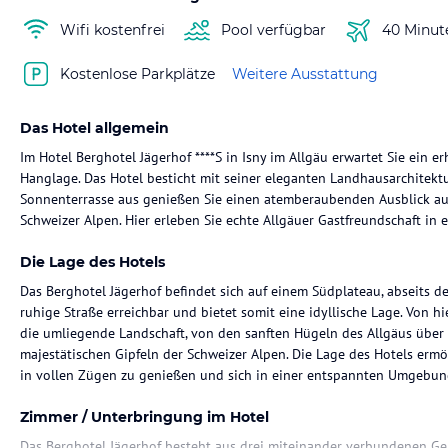
Wifi kostenfrei
Pool verfügbar
40 Minut
Kostenlose Parkplätze
Weitere Ausstattung
Das Hotel allgemein
Im Hotel Berghotel Jägerhof ****S in Isny im Allgäu erwartet Sie ein 
Hanglage. Das Hotel besticht mit seiner eleganten Landhausarchitek
Sonnenterrasse aus genießen Sie einen atemberaubenden Ausblick auf
Schweizer Alpen. Hier erleben Sie echte Allgäuer Gastfreundschaft in
Die Lage des Hotels
Das Berghotel Jägerhof befindet sich auf einem Südplateau, abseits de
ruhige Straße erreichbar und bietet somit eine idyllische Lage. Von hi
die umliegende Landschaft, von den sanften Hügeln des Allgäus über
majestätischen Gipfeln der Schweizer Alpen. Die Lage des Hotels ermög
in vollen Zügen zu genießen und sich in einer entspannten Umgebun
Zimmer / Unterbringung im Hotel
Das Berghotel Jägerhof besteht aus drei miteinander verbundenen G