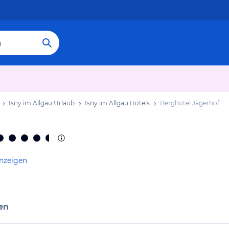
Isny im Allgäu Urlaub
Isny im Allgäu Hotels
Berghotel Jägerhof
anzeigen
en