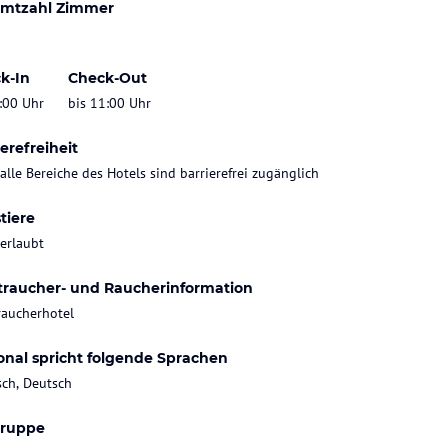
mtzahl Zimmer
k-In
Check-Out
:00 Uhr
bis 11:00 Uhr
erefreiheit
 alle Bereiche des Hotels sind barrierefrei zugänglich
tiere
 erlaubt
traucher- und Raucherinformation
raucherhotel
onal spricht folgende Sprachen
sch, Deutsch
gruppe