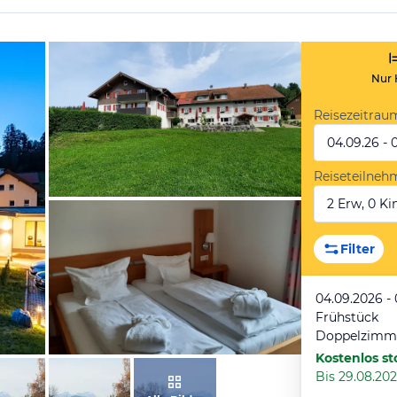
Nur 
Reisezeitrau
04.09.26 - 
Reiseteilneh
2 Erw, 0 Kin
von Silvia , Mai 2022
Filter
04.09.2026 -
Frühstück
Doppelzimm
Kostenlos st
Bis 29.08.202