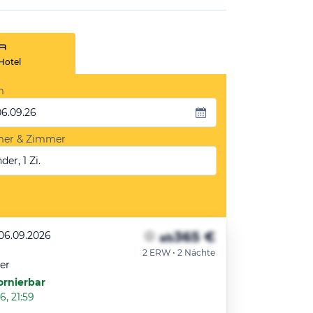
Hotel
m
06.09.26
mer & Zimmer
der, 1 Zi.
365 €
 06.09.2026
ab
2 ERW • 2 Nächte
er
ornierbar
6, 21:59