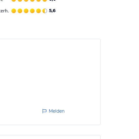
terh.
5,6
Melden