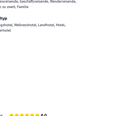
essreisende, Geschäftsreisende, Wanderreisende,
b zu zweit, Familie
ltyp
gshotel, Wellnesshotel, Landhotel, Hotel,
rhotel
ie
6,0