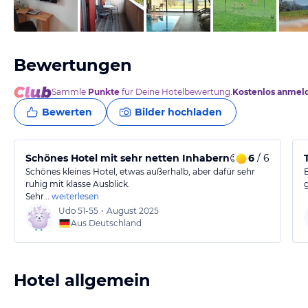
vom Hotelier, Februar 2025
Bewertungen
Sammle
Punkte
für Deine Hotelbewertung.
Kostenlos anmel
Bewerten
Bilder hochladen
Schönes Hotel mit sehr netten Inhabern😉
6
/ 6
Schönes kleines Hotel, etwas außerhalb, aber dafür sehr
ruhig mit klasse Ausblick.
Sehr…
weiterlesen
Udo
51-55
•
August 2025
Aus Deutschland
Hotel allgemein