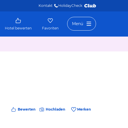
Kontakt
HolidayCheck 
Menü
Hotel bewerten
Favoriten
Bewerten
Hochladen
Merken