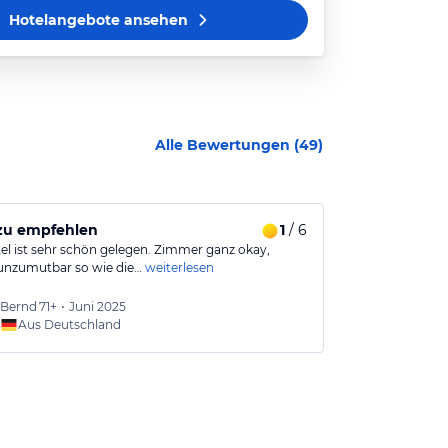
Hotelangebote
ansehen
Alle Bewertungen (
49
)
 zu empfehlen
1
/ 6
Naturnahes 
el ist sehr schön gelegen. Zimmer ganz okay,
Schönes und ru
unzumutbar so wie die…
weiterlesen
naturnah, Weid
Bernd
71+
•
Juni 2025
Tim
36
Aus Deutschland
Aus