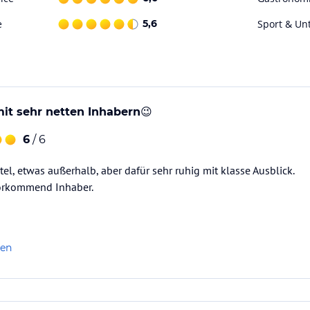
Erzeuger und Produkten stehen, sind wir
e
5,6
Sport & Un
ktiven Freizeitgestaltung. Nutzen Sie den
dpark. Die Umgebung eignet sich ideal zum
it sehr netten Inhabern😉
ataloginformationen. Alle Angaben ohne
6
/ 6
uchung die verbindlichen
Angebotsdetails
des
el, etwas außerhalb, aber dafür sehr ruhig mit klasse Ausblick.
orkommend Inhaber.
len