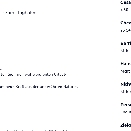
Gesa
< 50
en zum Flughafen
Chec
ab 14
Barri
Nicht
Haus
u.
Nicht
ten Sie ihren wohlverdienten Urlaub in
Nich
, um neue Kraft aus der unberührten Natur zu
Nicht
Pers
Engli
Ziel