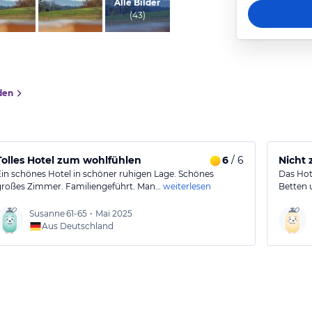
von Silvia , Mai 2022
Alle Bilder
(
43
)
den
Tolles Hotel zum wohlfühlen
6
/ 6
Nicht
Ein schönes Hotel in schöner ruhigen Lage. Schönes
Das Hot
großes Zimmer. Familiengeführt. Man…
weiterlesen
Betten 
Susanne
61-65
•
Mai 2025
Aus Deutschland