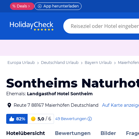
%
Deals
App herunterladen
Europa Urlaub
Deutschland Urlaub
Bayern Urlaub
Maierhöfen
Sontheims Naturhot
Ehemals:
Landgasthof Hotel Sontheim
Reute 7 88167 Maierhöfen Deutschland
Auf Karte anzeig
82%
5,0
/ 6
49
Bewertungen
Hotelübersicht
Bewertungen
Bilder
Frag