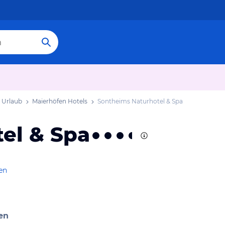
 Urlaub
Maierhöfen Hotels
Sontheims Naturhotel & Spa
el & Spa
en
en