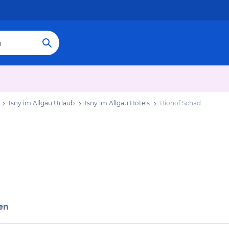
Isny im Allgäu Urlaub
Isny im Allgäu Hotels
Biohof Schad
en