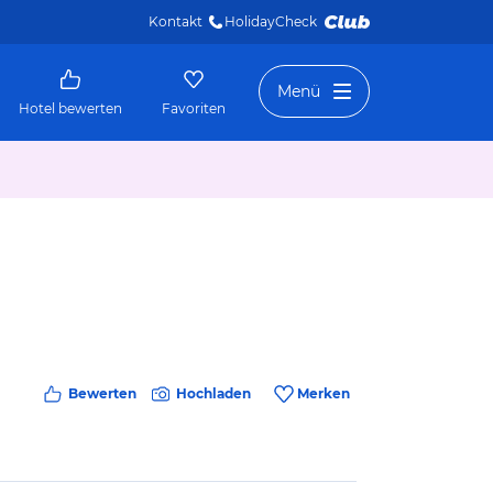
Kontakt
HolidayCheck 
Menü
Hotel bewerten
Favoriten
Bewerten
Hochladen
Merken