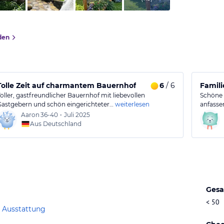
den
Tolle Zeit auf charmantem Bauernhof
6
/ 6
Famili
Toller, gastfreundlicher Bauernhof mit liebevollen
Schöne 
Gastgebern und schön eingerichteter…
weiterlesen
anfasse
Aaron
36-40
•
Juli 2025
Aus Deutschland
Gesa
< 50
 Ausstattung