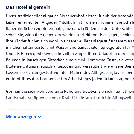
Das Hotel allgemein
Unser traditioneller allgäuer Biobauernhof bietet Urlaub der besonder
Leben einer echten Allgäuer Milchkuh mit Hörnern, kommen sie Scha
Bauernhofleben zu bieten hat, ganz nah. Erfühlen sie den Unterschie
sehen sie, wie Kühe gemolken werden und Hühner Eier legen, liebko
Ihre Kinder fühlen sich wohl in unserer Außenanlage auf unserem ausg
märchenhaften Garten, mit Wasser und Sand, vielen Spielgeräten für M
Und als Eltern genießen sie in vollen Zügen ihren Urlaub! In den Lieg
Bäumen in lauschigen Sitzecken sind sie willkommene Gäste, sie wer
Blütenreichtums magisch angezogen und verzaubert wie unsere Biene
Lassen sie sich, ungestört von den Mühen des Alltags, sorglos treiben 
entfernt ihres durchorganisierten Arbeitstages jeden Urlaubstag neu
Gönnen Sie sich wohlverdiente Ruhe und beleben sie sich neu; atmen 
Landschaft. Schöpfen sie neue Kraft für die sonst so triste Alltagszeit.
Zertifizierte ansprechende 4-Sterne-Fewos für 5 Personen mit 2 Schla
Küchen mit erstklassiger Ausstattung, Waschmaschine und Trockner, C
Mehr anzeigen
Spielplatz.