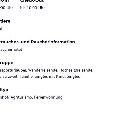
k-In
Check-Out
:00 Uhr
bis 10:00 Uhr
tiere
bt
traucher- und Raucherinformation
raucherhotel
gruppe
rsporturlauber, Wanderreisende, Hochzeitsreisende,
 zu zweit, Familie, Singles mit Kind, Singles
ltyp
nhof/ Agriturismo, Ferienwohnung