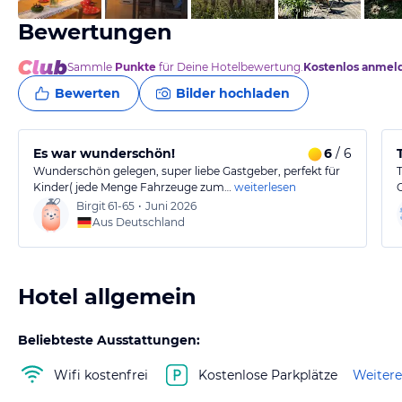
Bewertungen
Sammle
Punkte
für Deine Hotelbewertung.
Kostenlos anmel
Bewerten
Bilder hochladen
Es war wunderschön!
6
/ 6
Wunderschön gelegen, super liebe Gastgeber, perfekt für
Kinder( jede Menge Fahrzeuge zum…
weiterlesen
Birgit
61-65
•
Juni 2026
Aus Deutschland
Hotel allgemein
Beliebteste Ausstattungen:
Wifi kostenfrei
Kostenlose Parkplätze
Weitere