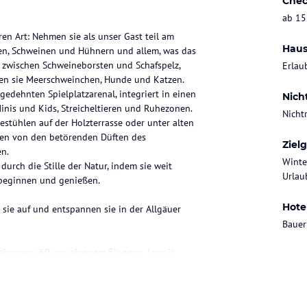
Chec
ab 15
en Art: Nehmen sie als unser Gast teil am
Haus
fen, Schweinen und Hühnern und allem, was das
d zwischen Schweineborsten und Schafspelz,
Erlau
sen sie Meerschweinchen, Hunde und Katzen.
edehnten Spielplatzarenal, integriert in einen
Nich
inis und Kids, Streicheltieren und Ruhezonen.
Nicht
estühlen auf der Holzterrasse oder unter alten
den von den betörenden Düften des
Ziel
n.
Winte
durch die Stille der Natur, indem sie weit
Urlaub
 beginnen und genießen.
Hote
sie auf und entspannen sie in der Allgäuer
Bauer
fzimmern, 60 qm, eigenem Eingang, Loggia,
arport, m2 gepflegte Gartenanlage mit