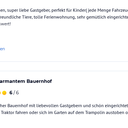
, super liebe Gastgeber, perfekt für Kinder( jede Menge Fahrzeug
 für Sie da!
 freundliche Tiere, tolle Ferienwohnung, sehr gemütlich eingerich
r bitte nach vorheriger Absprache.
swert!
ataloginformationen. Alle Angaben ohne
uchung die verbindlichen
Angebotsdetails
des
len
 charmantem Bauernhof
6
/ 6
icher Bauernhof mit liebevollen Gastgebern und schön eingericht
 Traktor fahren oder sich im Garten auf dem Trampolin austoben 