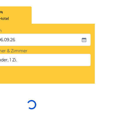
Hotel
m
06.09.26
mer & Zimmer
der, 1 Zi.