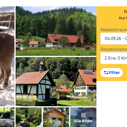
Nur 
Reisezeitrau
04.09.26 - 
Reiseteilneh
2 Erw, 0 Kin
vom Hotelier, Januar 2010
Filter
vom Hotelier, Januar 2023
Alle Bilder
(
115
)