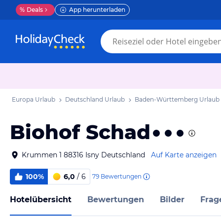
%
Deals
App herunterladen
Europa Urlaub
Deutschland Urlaub
Baden-Württemberg Urlaub
Biohof Schad
Krummen 1 88316 Isny Deutschland
Auf Karte anzeigen
100%
6,0
/ 6
79
Bewertungen
Hotelübersicht
Bewertungen
Bilder
Frag