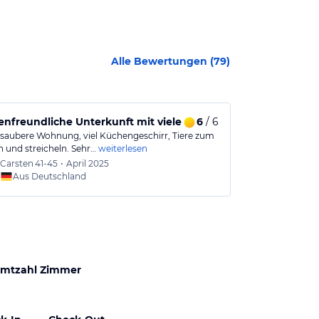
Alle Bewertungen (
79
)
enfreundliche Unterkunft mit vielen Annehmlichkeiten für K
6
/ 6
Toll für Fam
saubere Wohnung, viel Küchengeschirr, Tiere zum
Wir können de
n und streicheln. Sehr…
weiterlesen
hätten eine kla
Carsten
41-45
•
April 2025
Patrici
Aus Deutschland
Aus
mtzahl Zimmer