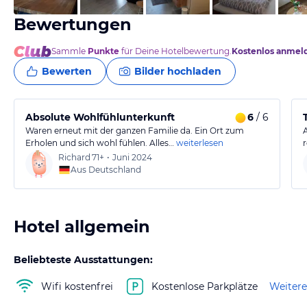
Bewertungen
Sammle
Punkte
für Deine Hotelbewertung.
Kostenlos anmel
Bewerten
Bilder hochladen
Absolute Wohlfühlunterkunft
6
/ 6
Waren erneut mit der ganzen Familie da. Ein Ort zum
Erholen und sich wohl fühlen. Alles…
weiterlesen
Richard
71+
•
Juni 2024
Aus Deutschland
Hotel allgemein
Beliebteste Ausstattungen:
Wifi kostenfrei
Kostenlose Parkplätze
Weitere