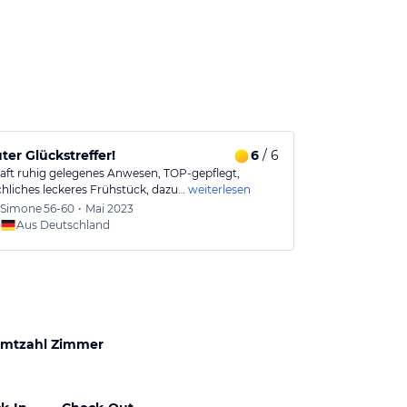
ter Glückstreffer!
6
/ 6
ft ruhig gelegenes Anwesen, TOP-gepflegt,
chliches leckeres Frühstück, dazu…
weiterlesen
Simone
56-60
•
Mai 2023
Aus Deutschland
mtzahl Zimmer