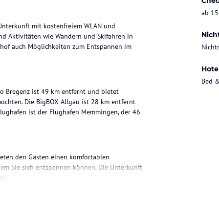
Chec
ab 15
 Unterkunft mit kostenfreiem WLAN und
Nich
und Aktivitäten wie Wandern und Skifahren in
senhof auch Möglichkeiten zum Entspannen im
Nicht
Hote
Bed &
o Bregenz ist 49 km entfernt und bietet
möchten. Die BigBOX Allgäu ist 28 km entfernt
Flughafen ist der Flughafen Memmingen, der 46
ieten den Gästen einen komfortablen
 dem Sie sich entspannen können. Die Unterkunft
en.
ibt es sicherlich Restaurants und Cafés, in