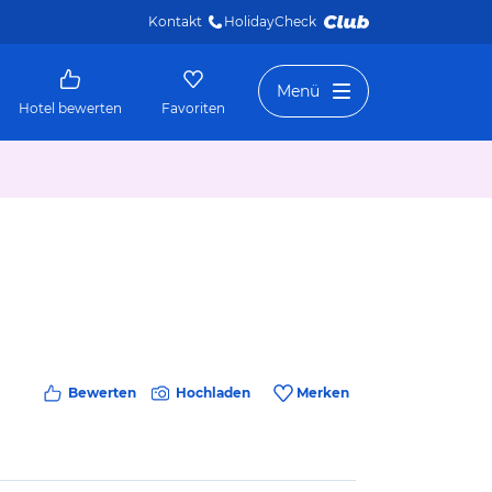
Kontakt
HolidayCheck 
Menü
Hotel bewerten
Favoriten
Bewerten
Hochladen
Merken