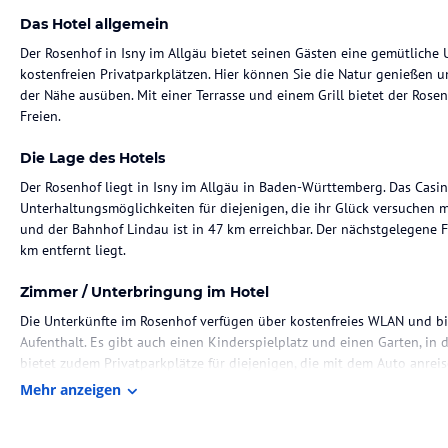
Das Hotel allgemein
Der Rosenhof in Isny im Allgäu bietet seinen Gästen eine gemütliche
kostenfreien Privatparkplätzen. Hier können Sie die Natur genießen 
der Nähe ausüben. Mit einer Terrasse und einem Grill bietet der Ro
Freien.
Die Lage des Hotels
Der Rosenhof liegt in Isny im Allgäu in Baden-Württemberg. Das Casin
Unterhaltungsmöglichkeiten für diejenigen, die ihr Glück versuchen 
und der Bahnhof Lindau ist in 47 km erreichbar. Der nächstgelegene 
km entfernt liegt.
Zimmer / Unterbringung im Hotel
Die Unterkünfte im Rosenhof verfügen über kostenfreies WLAN und b
Aufenthalt. Es gibt auch einen Kinderspielplatz und einen Garten, in
bietet zudem Privatparkplätze für diejenigen, die mit dem Auto anreis
Mehr anzeigen
Gastronomie im Hotel
Das Rosenhof bietet keine Verpflegung vor Ort, aber in der Umgebung g