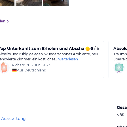
den
Top Unterkunft zum Erholen und Abschalten
6
/ 6
Absolu
Abseits und ruhig gelegen, wunderschönes Ambiente, neu
Traumha
renovierte Zimmer, ein köstliches…
weiterlesen
überrei
Richard
71+
•
Juni 2023
Aus Deutschland
Gesa
< 50
 Ausstattung