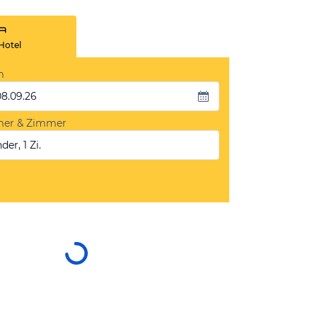
Hotel
m
08.09.26
mer & Zimmer
der, 1 Zi.