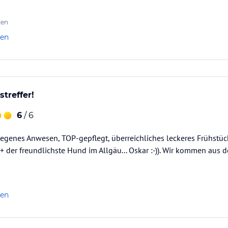
ten
len
treffer!
6
/ 6
egenes Anwesen, TOP-gepflegt, überreichliches leckeres Frühstück
 der freundlichste Hund im Allgäu... Oskar :-)). Wir kommen aus
len