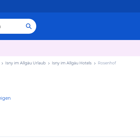
Isny im Allgäu Urlaub
Isny im Allgäu Hotels
Rosenhof
eigen