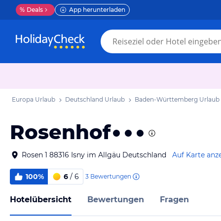
%
Deals
App herunterladen
Europa Urlaub
Deutschland Urlaub
Baden-Württemberg Urlaub
Rosenhof
Rosen 1 88316 Isny im Allgäu Deutschland
Auf Karte anz
100%
6
/ 6
3
Bewertungen
Hotelübersicht
Bewertungen
Fragen