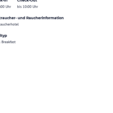
k-In
Check-Out
:00 Uhr
bis 10:00 Uhr
traucher- und Raucherinformation
raucherhotel
ltyp
 Breakfast