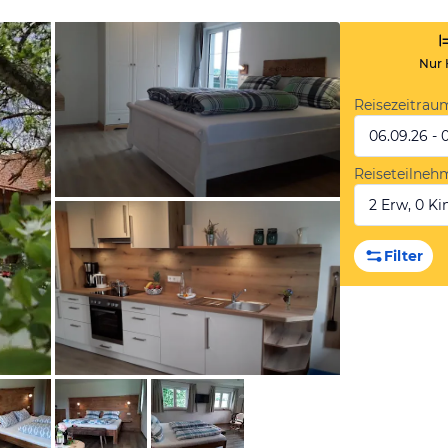
Nur 
Reisezeitrau
06.09.26 - 
Reiseteilneh
2 Erw, 0 Kin
von Booking.com
Filter
von Booking.com