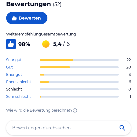
Bewertungen
(
52
)
Bewerten
Weiterempfehlung
Gesamtbewertung
5,4
/ 6
98
%
Sehr gut
22
Gut
20
Eher gut
3
Eher schlecht
6
Schlecht
0
Sehr schlecht
1
Wie wird die Bewertung berechnet?