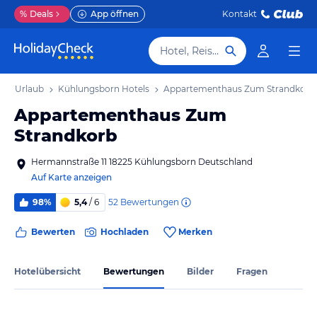
%
Deals
App öffnen
Kontakt
Hotel, Reiseziel
rn Urlaub
Kühlungsborn Hotels
Appartementhaus Zum Strandkorb
Appartementhaus Zum
Strandkorb
Hermannstraße 11 18225 Kühlungsborn Deutschland
Auf Karte anzeigen
52
Bewertungen
98%
5,4
/ 6
Bewerten
Hochladen
Merken
Hotelübersicht
Bewertungen
Bilder
Fragen