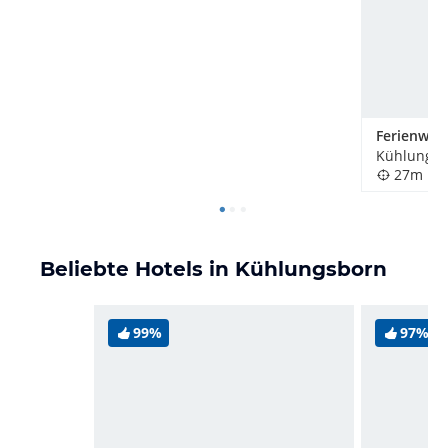
Kühlungsb
27m
Beliebte Hotels in Kühlungsborn
99%
97%