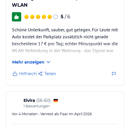
WLAN
5
/ 6
Schöne Unterkunft, sauber, gut gelegen. Für Leute mit
Auto kostet der Parkplatz zusätzlich nicht gerade
bescheidene 17 € pro Tag; echter Minuspunkt war die
WLAN Verbindung in der Wohnung - das Signal war
sehr schwach, instabil, und teilweise über weite
Mehr anzeigen
Strecken ein Totalausfall
Hilfreich
Teilen
Elvira
(
56-60
)
1
Bewertungen
Vor 4 Monaten • Verreist als Paar im April 2026