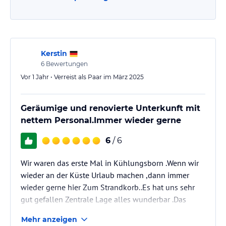
Kerstin
6
Bewertungen
Vor 1 Jahr • Verreist als Paar im März 2025
Geräumige und renovierte Unterkunft mit
nettem Personal.Immer wieder gerne
6
/ 6
Wir waren das erste Mal in Kühlungsborn .Wenn wir
wieder an der Küste Urlaub machen ,dann immer
wieder gerne hier Zum Strandkorb..Es hat uns sehr
gut gefallen Zentrale Lage alles wunderbar .Das
Haus von innen alles neu renoviert was wir so
Mehr anzeigen
gesehen haben .Wir haben uns super wohl gefühlt.