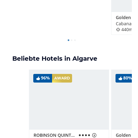
Cabanas de
440m
Beliebte Hotels in Algarve
96%
80%
AWARD
ROBINSON QUINTA DA RIA