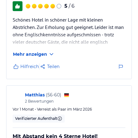
5
/ 6
Schönes Hotel in schöner Lage mit kleinen
Abstrichen. Zur Erholung gut geeignet. Leider ist man
ohne Englischkenntnisse aufgeschmissen - trotz
vieler deutscher Gäste, die nicht alle englisch
sprechen. In der Gartenanlage sollte man die
Mehr anzeigen
Bodenfliesen dringend ordentlich befestigen, das
sind große Stolperfallen (ich habe einige Beinahe-
Hilfreich
Teilen
Stürze beobachtet. Und wozu man trotz All-Incl.
Armband bei jedem Getränk seine Karte scannen
muß...
Matthias
(
56-60
)
2
Bewertungen
Vor 1 Monat • Verreist als Paar im März 2026
Verifizierter Aufenthalt
Mit Abstand kein 4 Sterne Hotel!