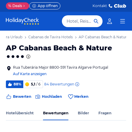
%
Deals
App öffnen
Kontakt
Hotel, Reiseziel
avira Urlaub
Cabanas de Tavira Hotels
AP Cabanas Beach & Nature
AP Cabanas Beach & Nature
Rua Tuberária Major 8800-591 Tavira Algarve Portugal
Auf Karte anzeigen
84
Bewertungen
88%
5,1
/ 6
Bewerten
Hochladen
Merken
Hotelübersicht
Bewertungen
Bilder
Fragen