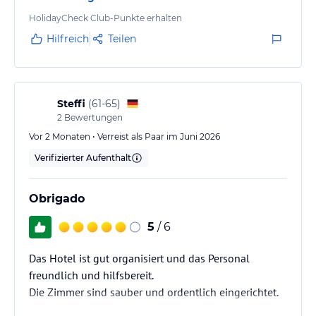
Sehr angenehm sind die Anmeldungen in den zwei
Bedienungsrestaurants. Vorher gab`s Gutscheine ,
HolidayCheck Club-Punkte erhalten
wobei die Einlösung problematisch war. Im
Hilfreich
Teilen
Buffetrestaurant findet man immer etwas Leckeres.
Das Personal an den Bars war stets freundlich und
gut drauf.
Steffi
(
61-65
)
2
Bewertungen
Vor 2 Monaten • Verreist als Paar im Juni 2026
Verifizierter Aufenthalt
Obrigado
5
/ 6
Das Hotel ist gut organisiert und das Personal
freundlich und hilfsbereit.
Die Zimmer sind sauber und ordentlich eingerichtet.