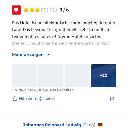
3
/ 6
Das Hotel ist architektonisch schön angelegt in guter
Lage. Das Personal ist größtenteils sehr freundlich.
Leider fehlt es für ein 4 Sterne Hotel an vielen
Stellen. Obwohl der Hinweis fehlte waren im März
zwei Restaurants und die Rooftop Bar geschlossen.
Mehr anzeigen
Die Sauberkeit im Pool- und Spa-Bereich war alles
andere als gut. (Schmutziger Pool, in 10 Tagen nie
gereinigt, Vogelkot auf Fliesen und Liegen, wurde
+
20
nicht gereinigt, viele Fliesen am Pool waren an vielen
Stellen defekt, Verletzungsgefahr, der Spa-Bereich
HolidayCheck Club-Punkte erhalten
war…
Hilfreich
Teilen
Johannes Reinhard Ludwig
(
61-65
)