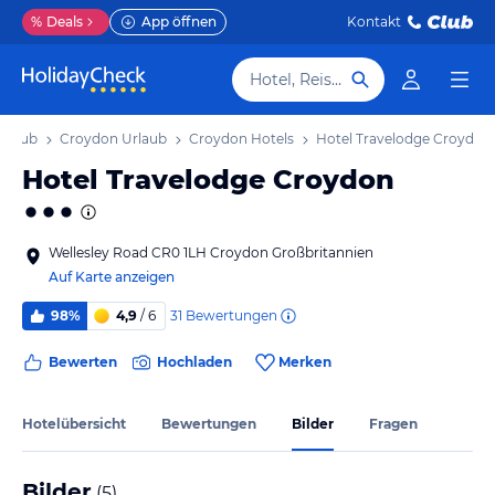
%
Deals
App öffnen
Kontakt
Hotel, Reiseziel
rlaub
Croydon Urlaub
Croydon Hotels
Hotel Travelodge Croydon
Hotel Travelodge Croydon
Wellesley Road CR0 1LH Croydon Großbritannien
Auf Karte anzeigen
31
Bewertungen
98%
4,9
/ 6
Bewerten
Hochladen
Merken
Hotelübersicht
Bewertungen
Bilder
Fragen
Bilder
(
5
)