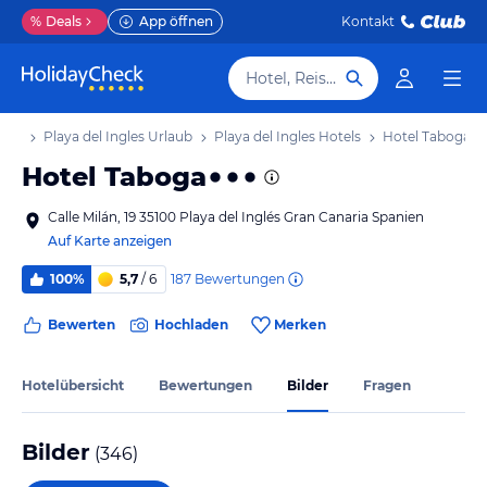
%
Deals
App öffnen
Kontakt
Hotel, Reiseziel
laub
Playa del Ingles Urlaub
Playa del Ingles Hotels
Hotel Taboga
Hotel Taboga
Calle Milán, 19 35100 Playa del Inglés Gran Canaria Spanien
Auf Karte anzeigen
187
Bewertungen
100%
5,7
/ 6
Bewerten
Hochladen
Merken
Hotelübersicht
Bewertungen
Bilder
Fragen
Bilder
(
346
)