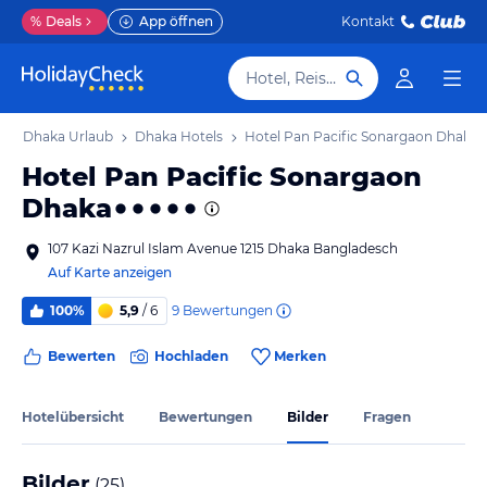
%
Deals
App öffnen
Kontakt
Hotel, Reiseziel
b
Dhaka Urlaub
Dhaka Hotels
Hotel Pan Pacific Sonargaon Dhaka
Hotel Pan Pacific Sonargaon
Dhaka
107 Kazi Nazrul Islam Avenue 1215 Dhaka Bangladesch
Auf Karte anzeigen
9
Bewertungen
100%
5,9
/ 6
Bewerten
Hochladen
Merken
Hotelübersicht
Bewertungen
Bilder
Fragen
Bilder
(
25
)