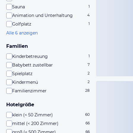
Sauna
1
Animation und Unterhaltung
4
Golfplatz
1
Alle 6 anzeigen
Familien
Kinderbetreuung
1
Babybett zustellbar
7
Spielplatz
2
Kindermenü
2
Familienzimmer
28
Hotelgröße
klein (< 50 Zimmer)
60
mittel (< 200 Zimmer)
66
groß (< 500 Zimmer)
66