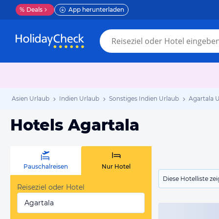
%
Deals
App herunterladen
Asien Urlaub
Indien Urlaub
Sonstiges Indien Urlaub
Agartala 
Hotels Agartala
Pauschalreisen
Nur Hotel
Diese Hotelliste z
Reiseziel oder Hotel
Agartala