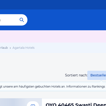
Urlaub
Agartala Hotels
Sortiert nach:
Bestselle
eigt unsere am häufigsten gebuchten Hotels an. Informationen zu Rankin
OYO 40465 Swasti Dee