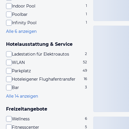
Indoor Pool
1
Poolbar
1
Infinity Pool
1
Alle 6 anzeigen
Hotelausstattung & Service
Ladestation für Elektroautos
2
WLAN
52
Parkplatz
49
Hoteleigener Flughafentransfer
16
Bar
3
Alle 14 anzeigen
Freizeitangebote
Wellness
6
Fitnesscenter
5