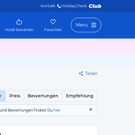
Kontakt
HolidayCheck 
Menü
Hotel bewerten
Favoriten
Teilen
r
Preis
Bewertungen
Empfehlung
gs und Bewertungen findest Du
hier
p