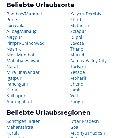
Beliebte Urlaubsorte
Bombay/Mumbai
Kalyan-Dombivli
Pune
Shirdi
Lonavala
Matheran
Alibag/Alibaug
Solapur
Nagpur
Dāpoli
Pimpri-Chinchwad
Lavasa
Nashik
Thāne
Navi Mumbai
Murud
Mahabaleshwar
Aamby Valley City
Neral
Tarkarli
Mira Bhayandar
Yesade
Igatpuri
Moharli
Panchgani
Shendi
Karla
Jamb
Kolhapur
Wai
Aurangabad
Sangli
Beliebte Urlaubsregionen
Sonstiges Indien
Uttar Pradesh
Maharashtra
Goa
Kerala
Madhya Pradesh