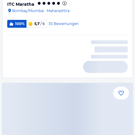
ITC Maratha
Bombay/Mumbai
·
Maharashtra
35
Bewertungen
100%
5,7
/ 6