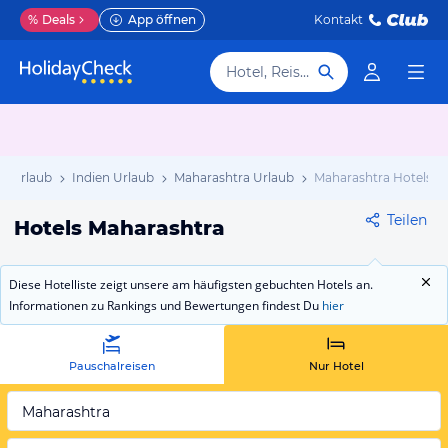
%
Deals
App öffnen
Kontakt
Hotel, Reiseziel
en Urlaub
Indien Urlaub
Maharashtra Urlaub
Maharashtra Hotels
Teilen
Hotels Maharashtra
Diese Hotelliste zeigt unsere am häufigsten gebuchten Hotels an.
Informationen zu Rankings und Bewertungen findest Du
hier
Pauschalreisen
Nur Hotel
Maharashtra