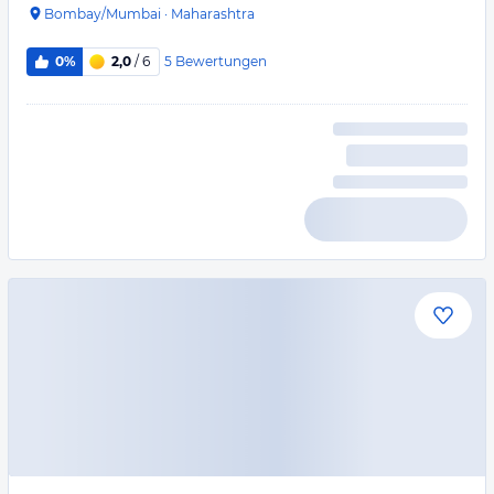
Bombay/Mumbai
·
Maharashtra
5
Bewertungen
0%
2,0
/ 6