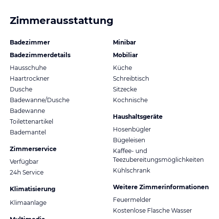
Zimmerausstattung
Badezimmer
Minibar
Badezimmerdetails
Mobiliar
Hausschuhe
Küche
Haartrockner
Schreibtisch
Dusche
Sitzecke
Badewanne/Dusche
Kochnische
Badewanne
Haushaltsgeräte
Toilettenartikel
Hosenbügler
Bademantel
Bügeleisen
Zimmerservice
Kaffee- und
Teezubereitungsmöglichkeiten
Verfügbar
Kühlschrank
24h Service
Weitere Zimmerinformationen
Klimatisierung
Feuermelder
Klimaanlage
Kostenlose Flasche Wasser