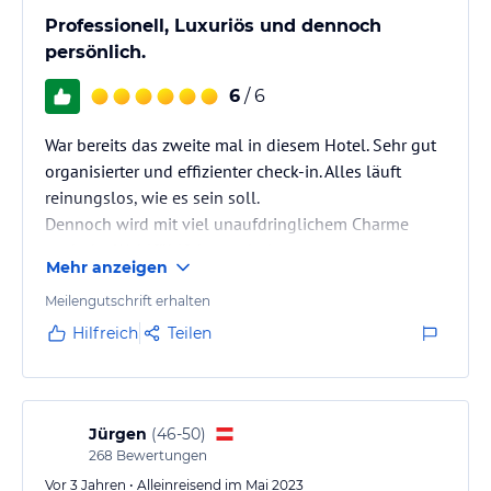
Professionell, Luxuriös und dennoch
persönlich.
6
/ 6
War bereits das zweite mal in diesem Hotel. Sehr gut
organisierter und effizienter check-in. Alles läuft
reinungslos, wie es sein soll.
Dennoch wird mit viel unaufdringlichem Charme
auch der Wohlfühlfaktor sehr betont.
Mehr anzeigen
Besonders zu empfehlen: Roof top bar inkl Gin Tonic
Auswahl!
Meilengutschrift erhalten
Hilfreich
Teilen
Jürgen
(
46-50
)
268
Bewertungen
Vor 3 Jahren • Alleinreisend im Mai 2023