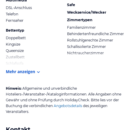
Multimedia
Safe
DSL-Anschluss
Weckservice/Wecker
Telefon
Zimmertypen
Fernseher
Familienzimmer
Bettentyp
Behindertenfreundliche Zimmer
Doppelbett
Rollstuhlgerechte Zimmer
Kingsize
Schallisolierte Zimmer
Queensize
Nichtraucherzimmer
Zustellbett
Schlafsofa
Mehr anzeigen
Hinweis:
Allgemeine und unverbindliche
Hoteliers-/Veranstalter-/Kataloginformationen. Alle Angaben ohne
Gewähr und ohne Prüfung durch HolidayCheck. Bitte lies vor der
Buchung die verbindlichen
Angebotsdetails
des jeweiligen
Veranstalters.
Kontakt