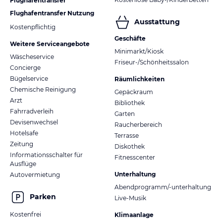
Flughafentransfer
Flughafentransfer Nutzung
Ausstattung
Kostenpflichtig
Geschäfte
Weitere Serviceangebote
Minimarkt/Kiosk
Wäscheservice
Friseur-/Schönheitssalon
Concierge
Bügelservice
Räumlichkeiten
Chemische Reinigung
Gepäckraum
Arzt
Bibliothek
Fahrradverleih
Garten
Devisenwechsel
Raucherbereich
Hotelsafe
Terrasse
Zeitung
Diskothek
Informationsschalter für
Fitnesscenter
Ausflüge
Unterhaltung
Autovermietung
Abendprogramm/-unterhaltung
Parken
Live-Musik
Kostenfrei
Klimaanlage