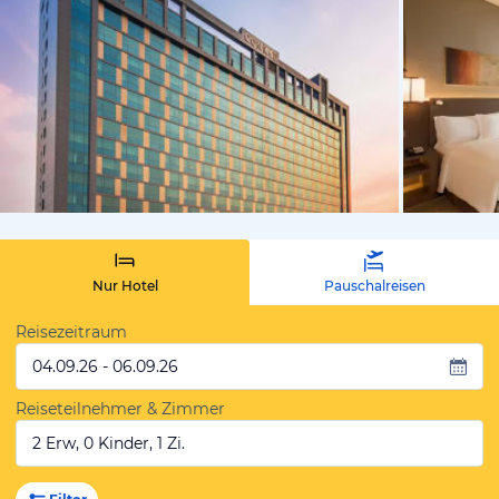
vom Hotelie
Nur Hotel
Pauschalreisen
Reisezeitraum
04.09.26 - 06.09.26
Reiseteilnehmer & Zimmer
2 Erw, 0 Kinder, 1 Zi.