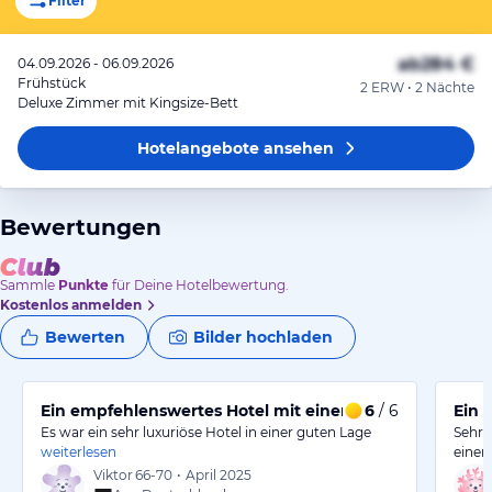
Filter
ab
284 €
04.09.2026 - 06.09.2026
Frühstück
2 ERW • 2 Nächte
Deluxe Zimmer mit Kingsize-Bett
Hotelangebote
ansehen
Bewertungen
Sammle
Punkte
für Deine Hotelbewertung.
Kostenlos anmelden
Bewerten
Bilder hochladen
Ein empfehlenswertes Hotel mit einem perfekten Zimm
6
/ 6
Ein 
Es war ein sehr luxuriöse Hotel in einer guten Lage
Sehr 
weiterlesen
einer
Viktor
66-70
•
April 2025