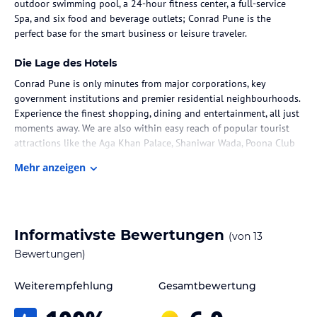
outdoor swimming pool, a 24-hour fitness center, a full-service
Spa, and six food and beverage outlets; Conrad Pune is the
perfect base for the smart business or leisure traveler.
Die Lage des Hotels
Conrad Pune is only minutes from major corporations, key
government institutions and premier residential neighbourhoods.
Experience the finest shopping, dining and entertainment, all just
moments away. We are also within easy reach of popular tourist
attractions like the Aga Khan Palace, Shaniwar Wada, Poona Club
Golf Course and the Royal Connaught Boat Club.
Mehr anzeigen
Zimmer / Unterbringung im Hotel
Spacious, comfortable and contemporary, the guest rooms and
suites at Conrad Pune boast the very latest in-room technology
Informativste Bewertungen
(von
13
and offer everything you need for a productive corporate trip or
restful vacation.Every room features a 40-inch HDTV, an espresso
Bewertungen)
machine and a gleaming marble bathroom with walk-in rain
shower. Choose an Executive Room or suite for exclusive access to
Weiterempfehlung
Gesamtbewertung
the Executive Lounge, or experience the ultimate stay in our
expansive Presidential Suite.