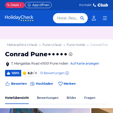
%
Deals
App öffnen
Kontakt
Hotel, Reiseziel
ub
Maharashtra Urlaub
Pune Urlaub
Pune Hotels
Conrad Pune
Conrad Pune
7, Mangaldas Road 411001 Pune Indien
Auf Karte anzeigen
13
Bewertungen
100%
6,0
/ 6
Bewerten
Hochladen
Merken
Hotelübersicht
Bewertungen
Bilder
Fragen