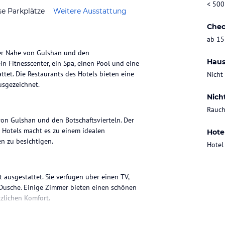
< 500
se Parkplätze
Weitere Ausstattung
Chec
ab 15
der Nähe von Gulshan und den
Haus
in Fitnesscenter, ein Spa, einen Pool und eine
et. Die Restaurants des Hotels bieten eine
Nicht
usgezeichnet.
Nich
Rauch
von Gulshan und den Botschaftsvierteln. Der
s Hotels macht es zu einem idealen
Hote
n zu besichtigen.
Hotel
ausgestattet. Sie verfügen über einen TV,
 Dusche. Einige Zimmer bieten einen schönen
tzlichen Komfort.