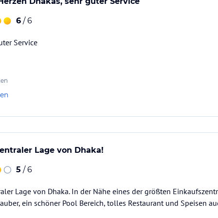
 Herzen Dhakas, sehr guter Service
6
/ 6
uter Service
ten
len
zentraler Lage von Dhaka!
5
/ 6
traler Lage von Dhaka. In der Nähe eines der größten Einkaufszen
sauber, ein schöner Pool Bereich, tolles Restaurant und Speisen 