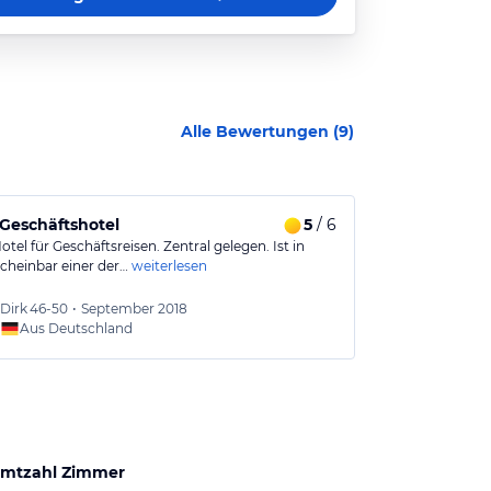
Alle Bewertungen (
9
)
Geschäftshotel
5
/ 6
Business Ho
tel für Geschäftsreisen. Zentral gelegen. Ist in
Das Pan Pacifi
cheinbar einer der…
weiterlesen
typisches Busi
Teilweise…
weit
Dirk
46-50
•
September 2018
46-50
Aus Deutschland
Aus
mtzahl Zimmer