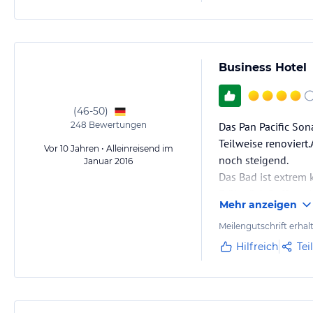
Business Hotel
(
46-50
)
248
Bewertungen
Das Pan Pacific Son
Teilweise renoviert
Vor 10 Jahren • Alleinreisend im
noch steigend.
Januar 2016
Das Bad ist extrem 
Frühstück Buffet mi
Mehr anzeigen
Freitags kein Alkoh
Mit den neuen Hote
Meilengutschrift erhal
Hilfreich
Tei