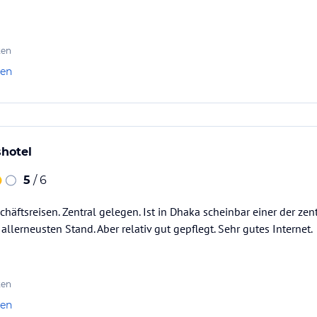
ten
len
hotel
5
/ 6
häftsreisen. Zentral gelegen. Ist in Dhaka scheinbar einer der zent
llerneusten Stand. Aber relativ gut gepflegt. Sehr gutes Internet.
ten
len