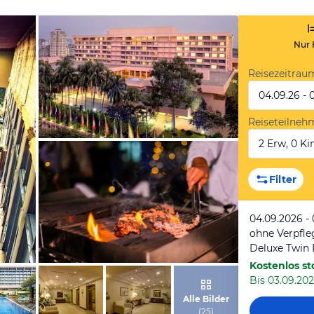
Nur 
Reisezeitrau
04.09.26 - 
Reiseteilneh
2 Erw, 0 Kin
von Expedia
Filter
04.09.2026 -
ohne Verpfl
Deluxe Twin
Kostenlos st
Bis 03.09.202
von Expedia
Alle Bilder
(
25
)