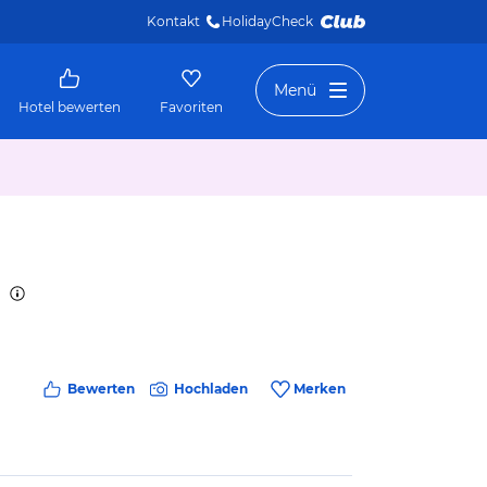
Kontakt
HolidayCheck 
Menü
Hotel bewerten
Favoriten
Bewerten
Hochladen
Merken