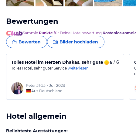
Bewertungen
Sammle
Punkte
für Deine Hotelbewertung.
Kostenlos anmel
Bewerten
Bilder hochladen
Tolles Hotel im Herzen Dhakas, sehr guter Service
6
/ 6
Tolles Hotel, sehr guter Service
weiterlesen
Peter
51-55
•
Juli 2023
Aus Deutschland
Hotel allgemein
Beliebteste Ausstattungen: