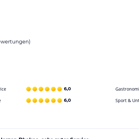
 in denen Sie kulinarische Köstlichkeiten
e und internationalen Grillgerichte und wurde
ar bietet ein umfangreiches Buffet mit
rviert köstliche Snacks und Grillgerichte in
Bar Pacific Avenue ist ein beliebter
wertungen)
 halten oder im Spa entspannen. Der Pool und
Hotel verfügt auch über eine Lobbylounge und
agecenter, ein Geldwechsel, Wäschemöglichkeiten
ice
6,0
Gastronom
ohne Gewähr. Bitte lies vor der Buchung die
e
6,0
Sport & Un