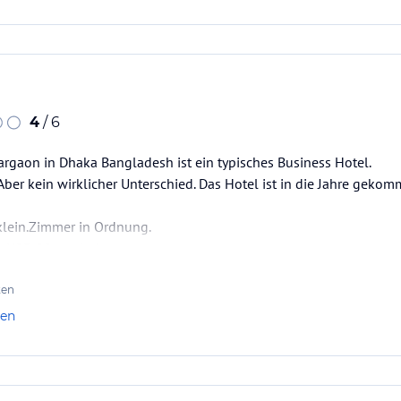
4
/ 6
argaon in Dhaka Bangladesh ist ein typisches Business Hotel.
.Aber kein wirklicher Unterschied. Das Hotel ist in die Jahre gek
klein.Zimmer in Ordnung.
t USD 22 total uberteuert.
ol im Restaurant.
ls die in Dhaka kommen kann man nicht mehr mithalten.
ten
len