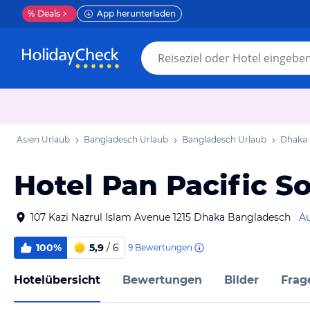
%
Deals
App herunterladen
Asien Urlaub
Bangladesch Urlaub
Bangladesch Urlaub
Dhaka 
Hotel Pan Pacific 
107 Kazi Nazrul Islam Avenue 1215 Dhaka Bangladesch
Au
100%
5,9
/ 6
9
Bewertungen
Hotelübersicht
Bewertungen
Bilder
Frag