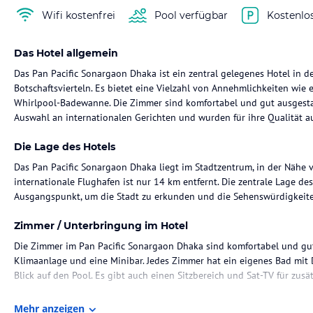
Wifi kostenfrei
Pool verfügbar
Kostenlo
Das Hotel allgemein
Das Pan Pacific Sonargaon Dhaka ist ein zentral gelegenes Hotel in 
Botschaftsvierteln. Es bietet eine Vielzahl von Annehmlichkeiten wie e
Whirlpool-Badewanne. Die Zimmer sind komfortabel und gut ausgestatt
Auswahl an internationalen Gerichten und wurden für ihre Qualität a
Die Lage des Hotels
Das Pan Pacific Sonargaon Dhaka liegt im Stadtzentrum, in der Nähe 
internationale Flughafen ist nur 14 km entfernt. Die zentrale Lage de
Ausgangspunkt, um die Stadt zu erkunden und die Sehenswürdigkeite
Zimmer / Unterbringung im Hotel
Die Zimmer im Pan Pacific Sonargaon Dhaka sind komfortabel und gut 
Klimaanlage und eine Minibar. Jedes Zimmer hat ein eigenes Bad mit
Blick auf den Pool. Es gibt auch einen Sitzbereich und Sat-TV für zusä
Gastronomie im Hotel
Mehr anzeigen