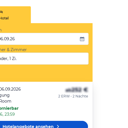
Hotel
m
06.09.26
mer & Zimmer
der, 1 Zi.
252 €
 06.09.2026
ab
egung
2 ERW • 2 Nächte
 Room
ornierbar
6, 23:59
Hotelangebote
ansehen