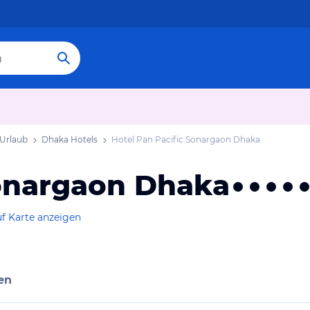
Urlaub
Dhaka Hotels
Hotel Pan Pacific Sonargaon Dhaka
Sonargaon Dhaka
f Karte anzeigen
en