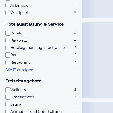
Außenpool
2
Whirlpool
2
Hotelausstattung & Service
WLAN
13
Parkplatz
14
Hoteleigener Flughafentransfer
3
Bar
1
Restaurant
3
Alle 13 anzeigen
Freizeitangebote
Wellness
2
Fitnesscenter
2
Sauna
1
Animation und Unterhaltung
1