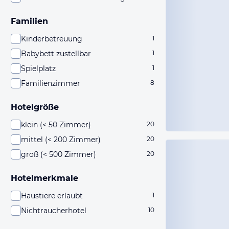
Familien
Kinderbetreuung
1
Babybett zustellbar
1
Spielplatz
1
Familienzimmer
8
Hotelgröße
klein (< 50 Zimmer)
20
mittel (< 200 Zimmer)
20
groß (< 500 Zimmer)
20
Hotelmerkmale
Haustiere erlaubt
1
Nichtraucherhotel
10