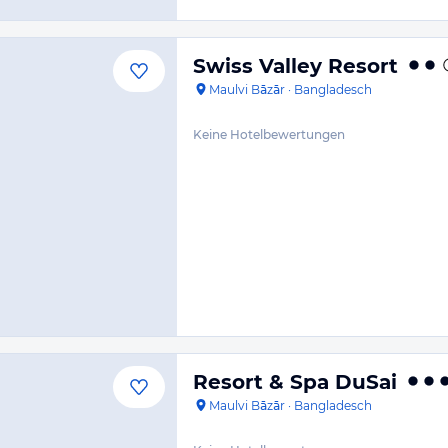
Swiss Valley Resort
Maulvi Bāzār
·
Bangladesch
Keine Hotelbewertungen
Resort & Spa DuSai
Maulvi Bāzār
·
Bangladesch