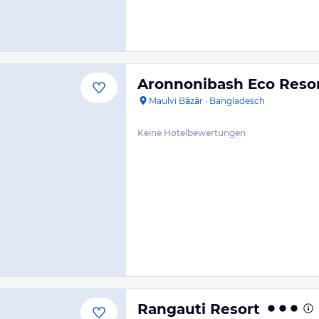
Aronnonibash Eco Reso
Maulvi Bāzār
·
Bangladesch
Keine Hotelbewertungen
Rangauti Resort