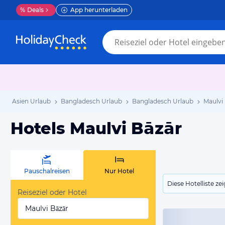
%
Deals
App herunterladen
Asien Urlaub
Bangladesch Urlaub
Bangladesch Urlaub
Maulvi
Hotels Maulvi Bāzār
Pauschalreisen
Nur Hotel
Diese Hotelliste z
Reiseziel oder Hotel
Maulvi Bāzār