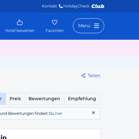
Kontakt
HolidayCheck 
Menü
Hotel bewerten
Favoriten
Teilen
r
Preis
Bewertungen
Empfehlung
gs und Bewertungen findest Du
hier
in