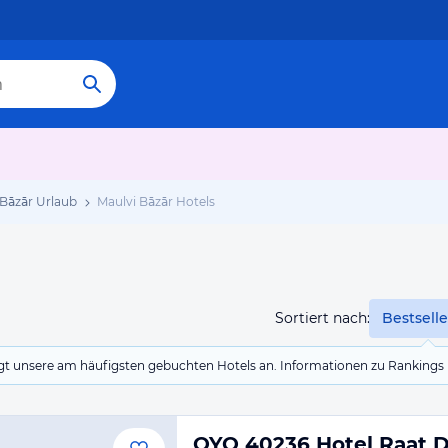
 Bāzār Urlaub
Maulvi Bāzār Hotels
Sortiert nach:
Bestselle
eigt unsere am häufigsten gebuchten Hotels an. Informationen zu Rankin
OYO 40236 Hotel Raat D