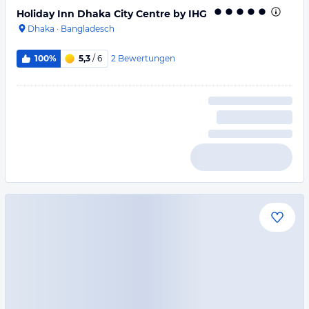
Holiday Inn Dhaka City Centre by IHG
Dhaka
·
Bangladesch
2
Bewertungen
100%
5,3
/ 6