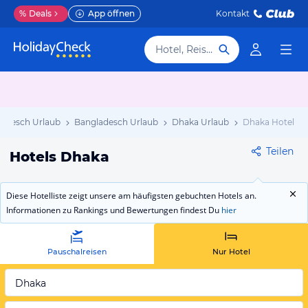
%
Deals
App öffnen
Kontakt
Hotel, Reiseziel
adesch Urlaub
Bangladesch Urlaub
Dhaka Urlaub
Dhaka Hotels
Teilen
Hotels Dhaka
Diese Hotelliste zeigt unsere am häufigsten gebuchten Hotels an.
Informationen zu Rankings und Bewertungen findest Du
hier
Pauschalreisen
Nur Hotel
Dhaka