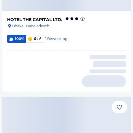
HOTEL THE CAPITAL LTD.
Dhaka
·
Bangladesch
1
Bewertung
100%
6
/ 6