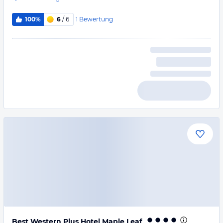
1
Bewertung
100%
6
/ 6
Best Western Plus Hotel Maple Leaf