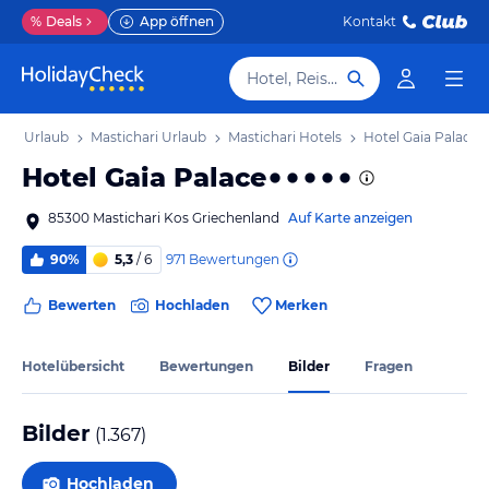
%
Deals
App öffnen
Kontakt
Hotel, Reiseziel
Kos Urlaub
Mastichari Urlaub
Mastichari Hotels
Hotel Gaia Palace
Hotel Gaia Palace
85300 Mastichari Kos Griechenland
Auf Karte anzeigen
971
Bewertungen
90%
5,3
/ 6
Bewerten
Hochladen
Merken
Hotelübersicht
Bewertungen
Bilder
Fragen
Bilder
(
1.367
)
Hochladen