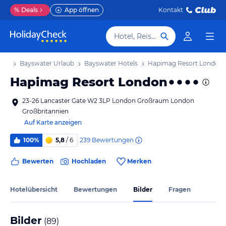
%
Deals
App öffnen
Kontakt
Hotel, Reiseziel
aub
Bayswater Urlaub
Bayswater Hotels
Hapimag Resort London
Hapimag Resort London
23-26 Lancaster Gate W2 3LP London Großraum London
Großbritannien
Auf Karte anzeigen
239
Bewertungen
100%
5,8
/ 6
Bewerten
Hochladen
Merken
Hotelübersicht
Bewertungen
Bilder
Fragen
Bilder
(
89
)