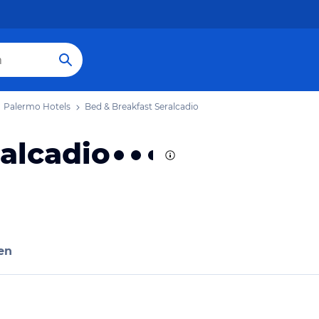
Palermo Hotels
Bed & Breakfast Seralcadio
alcadio
en