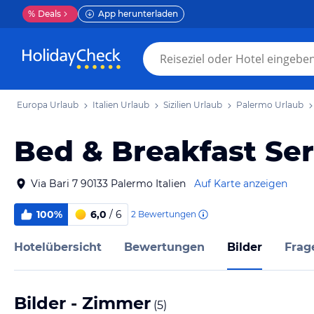
%
Deals
App herunterladen
Europa Urlaub
Italien Urlaub
Sizilien Urlaub
Palermo Urlaub
Bed & Breakfast Ser
Via Bari 7 90133 Palermo Italien
Auf Karte anzeigen
100%
6,0
/ 6
2
Bewertungen
Hotelübersicht
Bewertungen
Bilder
Frag
Bilder - Zimmer
(
5
)