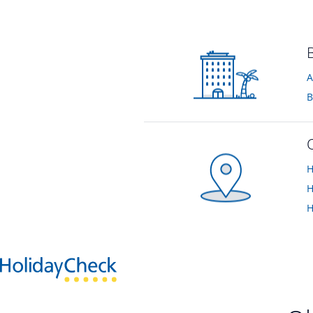
Breakfast
vom Hotelier • März 2013
A
B
H
H
H