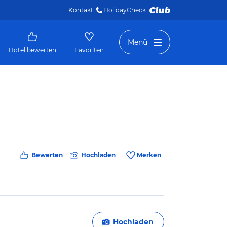
Kontakt
HolidayCheck 
Menü
Hotel bewerten
Favoriten
Bewerten
Hochladen
Merken
Hochladen