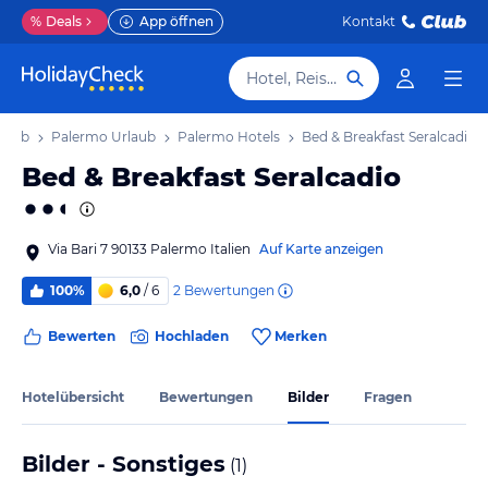
%
Deals
App öffnen
Kontakt
Hotel, Reiseziel
rlaub
Palermo Urlaub
Palermo Hotels
Bed & Breakfast Seralcadio
Bed & Breakfast Seralcadio
Via Bari 7 90133 Palermo Italien
Auf Karte anzeigen
2
Bewertungen
100%
6,0
/ 6
Bewerten
Hochladen
Merken
Hotelübersicht
Bewertungen
Bilder
Fragen
Bilder - Sonstiges
(
1
)