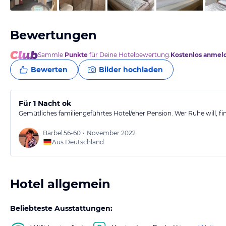
Bewertungen
Sammle
Punkte
für Deine Hotelbewertung.
Kostenlos anmel
Bewerten
Bilder hochladen
Für 1 Nacht ok
Gemütliches familiengeführtes Hotel/eher Pension. Wer Ruhe will, find
Bärbel
56-60
•
November 2022
Aus Deutschland
Hotel allgemein
Beliebteste Ausstattungen: