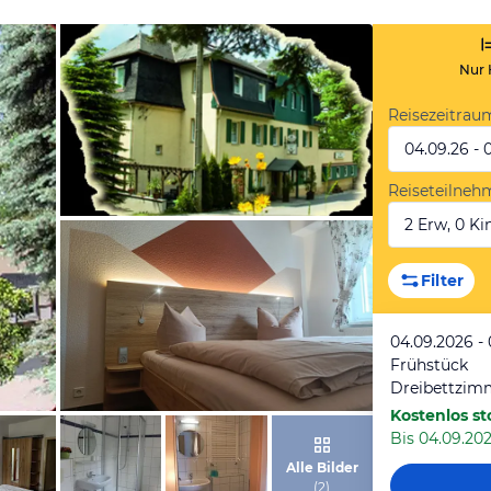
Nur 
Reisezeitrau
04.09.26 - 
Reiseteilneh
2 Erw, 0 Kin
von Booking.com
Filter
04.09.2026 -
Frühstück
Dreibettzim
Kostenlos st
Bis 04.09.202
von Booking.com
Alle Bilder
(
2
)