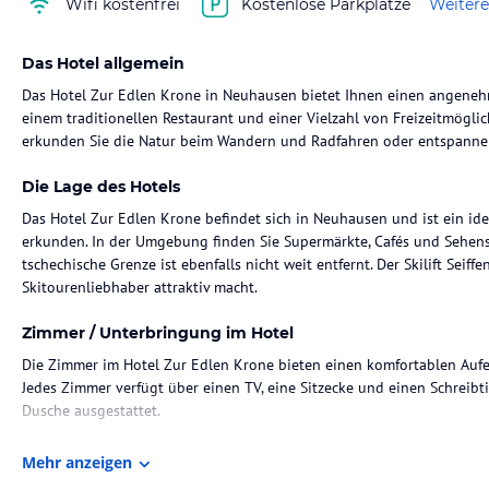
Wifi kostenfrei
Kostenlose Parkplätze
Weitere
Das Hotel allgemein
Das Hotel Zur Edlen Krone in Neuhausen bietet Ihnen einen angeneh
einem traditionellen Restaurant und einer Vielzahl von Freizeitmögl
erkunden Sie die Natur beim Wandern und Radfahren oder entspannen
Die Lage des Hotels
Das Hotel Zur Edlen Krone befindet sich in Neuhausen und ist ein id
erkunden. In der Umgebung finden Sie Supermärkte, Cafés und Sehe
tschechische Grenze ist ebenfalls nicht weit entfernt. Der Skilift Seiff
Skitourenliebhaber attraktiv macht.
Zimmer / Unterbringung im Hotel
Die Zimmer im Hotel Zur Edlen Krone bieten einen komfortablen Aufe
Jedes Zimmer verfügt über einen TV, eine Sitzecke und einen Schreibti
Dusche ausgestattet.
Gastronomie im Hotel
Mehr anzeigen
Das traditionelle Restaurant des Hotels serviert Ihnen regionale Küche