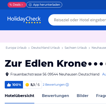
%
Deals
App herunterladen
Europa Urlaub
Deutschland Urlaub
Sachsen Urlaub
Neuhause
Zur Edlen Krone
Frauenbachstrasse 56 09544 Neuhausen Deutschland
Au
100%
5,1
/ 6
2
Bewertungen
Hotelübersicht
Bewertungen
Bilder
Frag