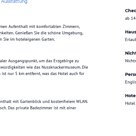
 Ausstattung
Chec
ab 14
men Aufenthalt mit komfortablen Zimmern,
Haus
ichkeiten. Genießen Sie die schöne Umgebung,
 Sie im hoteleigenen Garten.
Erlau
Nich
ealer Ausgangspunkt, um das Erzgebirge zu
Nicht
nswürdigkeiten wie das Nussknackermuseum. Die
en ist nur 5 km entfernt, was das Hotel auch für
Pers
Engli
Hote
nthalt mit Gartenblick und kostenfreiem WLAN.
Hotel
sch. Das private Badezimmer ist mit einer
, damit Sie die kulinarischen Köstlichkeiten der