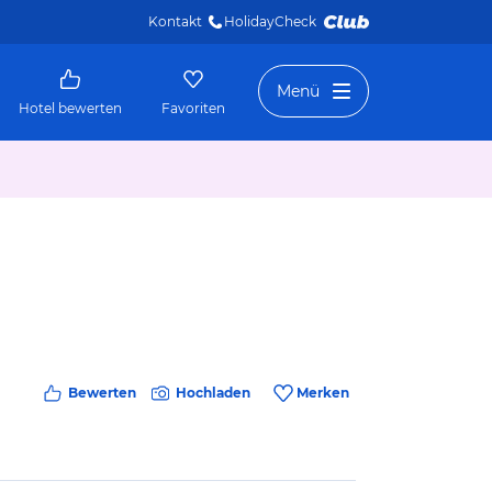
Kontakt
HolidayCheck 
Menü
Hotel bewerten
Favoriten
Bewerten
Hochladen
Merken