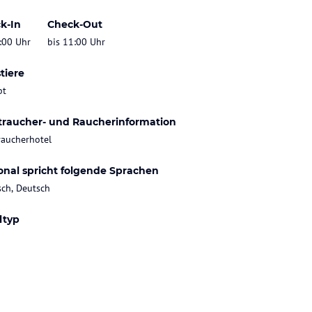
k-In
Check-Out
:00 Uhr
bis 11:00 Uhr
tiere
bt
traucher- und Raucherinformation
raucherhotel
onal spricht folgende Sprachen
sch, Deutsch
ltyp