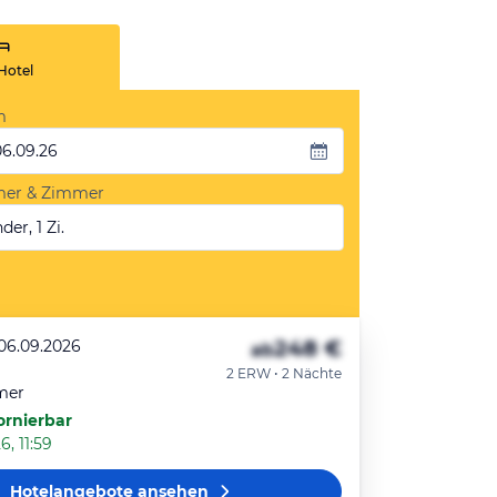
Hotel
m
06.09.26
mer & Zimmer
der, 1 Zi.
248 €
 06.09.2026
ab
2 ERW • 2 Nächte
mer
ornierbar
6, 11:59
Hotelangebote
ansehen