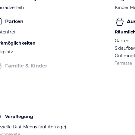
rradverleih
Kinder M
Parken
Au
tenfrei
Räumlic
Garten
rkmöglichkeiten
Skiaufbe
kplatz
Grillmögl
Terrasse
Familie & Kinder
Verpflegung
zielle Diät-Menüs (auf Anfrage)
nchpakete