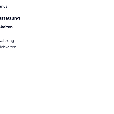
enüs
sstattung
hkeiten
wahrung
ichkeiten