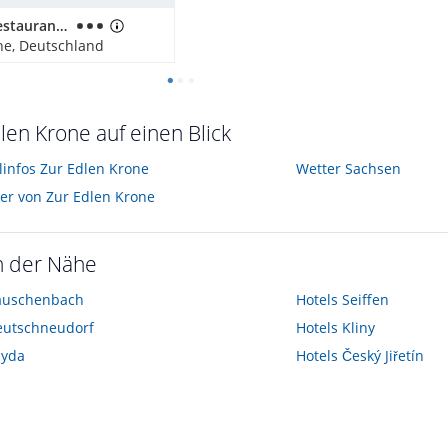
Hotel & Restaurant Köhlerhütte - Fürstenbrunn
he, Deutschland
len Krone auf einen Blick
linfos Zur Edlen Krone
Wetter Sachsen
der von Zur Edlen Krone
n der Nähe
auschenbach
Hotels
Seiffen
eutschneudorf
Hotels
Kliny
ayda
Hotels
Český Jiřetín