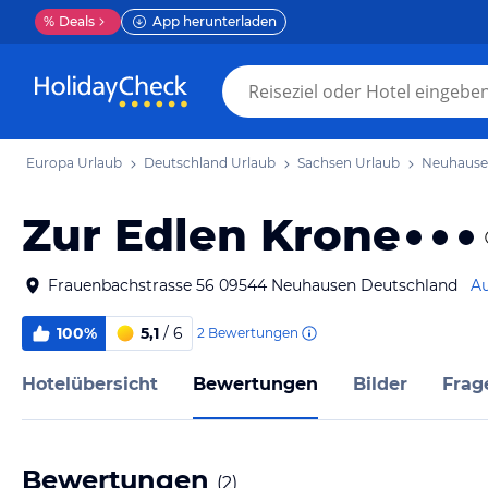
%
Deals
App herunterladen
Europa Urlaub
Deutschland Urlaub
Sachsen Urlaub
Neuhause
Zur Edlen Krone
Frauenbachstrasse 56 09544 Neuhausen Deutschland
Au
100%
5,1
/ 6
2
Bewertungen
Hotelübersicht
Bewertungen
Bilder
Frag
Bewertungen
(
2
)