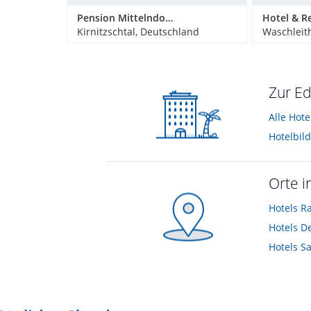
Pension Mittelndorfer Mühle
Kirnitzschtal, Deutschland
Waschleit
Zur Ed
Alle Hote
Hotelbil
Orte i
Hotels
R
Hotels
D
Hotels
S