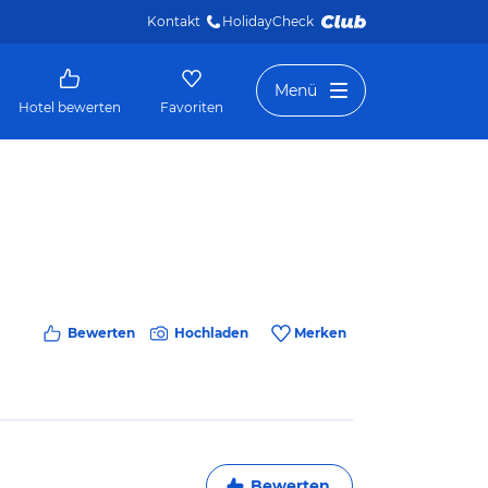
Kontakt
HolidayCheck 
Menü
Hotel bewerten
Favoriten
Bewerten
Hochladen
Merken
Bewerten