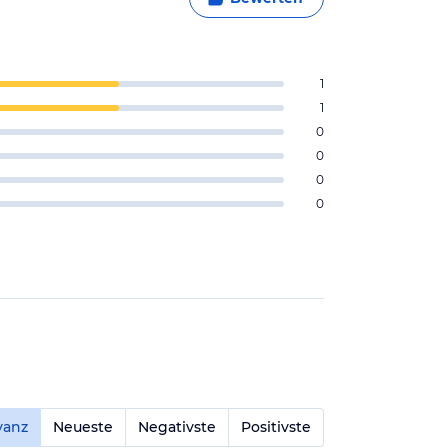
1
1
0
0
0
0
vanz
Neueste
Negativste
Positivste