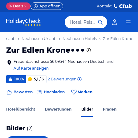
%
Deals
App öffnen
Kontakt
Hotel, Reiseziel
n Urlaub
Neuhausen Urlaub
Neuhausen Hotels
Zur Edlen Krone
Zur Edlen Krone
Frauenbachstrasse 56 09544 Neuhausen Deutschland
Auf Karte anzeigen
2
Bewertungen
100%
5,1
/ 6
Bewerten
Hochladen
Merken
Hotelübersicht
Bewertungen
Bilder
Fragen
Bilder
(
2
)